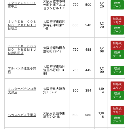
大阪府豊中市神
スタジアム２００１
1,2
喫煙
州町1-15アルゴ
720
500
豊中店
20
ブース
セブンビル１Ｆ
加熱式
ＳＵＰＥＲ ＣＯＳ
大阪府堺市西区
エリア
1,2
ＭＯ ＰＲＥＭＩＵ
浜寺石津町東2-
680
540
20
喫煙
Ｍ堺店
1-5
ブース
加熱式
ＳＵＰＥＲ ＣＯＳ
エリア
大阪府岸和田市
1,2
ＭＯ ＰＲＥＭＩＵ
720
488
並松町28-18
08
喫煙
Ｍ岸和田店
ブース
大阪府堺市堺区
マルハン堺遠里小野
1,2
喫煙
遠里小野町1-3-
755
445
店
00
ブース
89
加熱式
エリア
ミスターパチンコ泉
大阪府泉大津市
1,19
800
394
大津店
穴田57-2
4
喫煙
ブース
加熱式
エリア
大阪府箕面市船
1,18
ベガスベガス千里店
600
586
場西2-2-18
6
喫煙
ブース