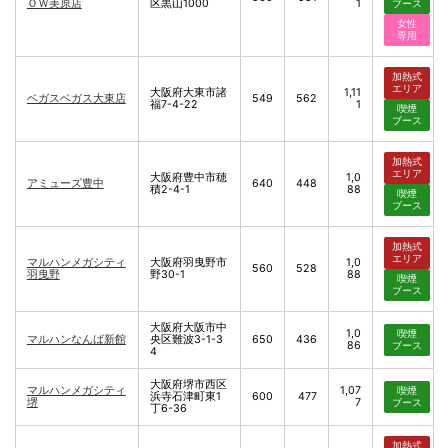
ＯＷ美原店
区黒山1000
1
ブース
女性
専用
加熱式
エリア
大阪府大東市諸
1,11
ベガスベガス大東店
549
562
福7-4-22
1
喫煙
ブース
加熱式
エリア
大阪府豊中市穂
1,0
アミューズ豊中
640
448
積2-4-1
88
喫煙
ブース
加熱式
エリア
マルハンメガシティ
大阪府羽曳野市
1,0
560
528
羽曳野
野30-1
88
喫煙
ブース
大阪府大阪市中
1,0
喫煙
マルハンなんば新館
央区難波3-1-3
650
436
86
ブース
4
大阪府堺市西区
マルハンメガシティ
1,07
喫煙
浜寺石津町東1
600
477
堺
7
ブース
丁6-36
加熱式