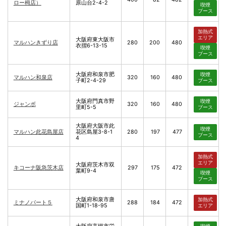
ロー栂店）
原山台2-4-2
喫煙
ブース
加熱式
エリア
大阪府東大阪市
マルハンきずり店
280
200
480
衣摺6-13-15
喫煙
ブース
大阪府和泉市肥
喫煙
マルハン和泉店
320
160
480
子町2-4-29
ブース
大阪府門真市野
喫煙
ジャンボ
320
160
480
里町5-5
ブース
大阪府大阪市此
喫煙
マルハン此花島屋店
花区島屋3-8-1
280
197
477
ブース
4
加熱式
エリア
大阪府茨木市双
キコーナ阪急茨木店
297
175
472
葉町9-4
喫煙
ブース
大阪府和泉市唐
加熱式
ミナノパート５
288
184
472
国町1-18-95
エリア