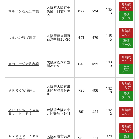
加熱式
大阪府大阪市中
エリア
1,15
マルハンなんば本館
央区千日前2-11
622
534
6
喫煙
-5
ブース
加熱式
エリア
大阪府寝屋川市
1,15
マルハン寝屋川店
676
479
石津中町25-30
5
喫煙
ブース
加熱式
エリア
大阪府茨木市豊
1,13
キコーナ茨木彩都店
640
499
川3-1-5
9
喫煙
ブース
加熱式
大阪府大阪市浪
エリア
1,12
ＡＲＲＯＷ浪速店
速区敷津東1-9-
720
406
6
喫煙
16
ブース
ＡＲＲＯＷ ｎａｍ
大阪府大阪市中
1,12
加熱式
691
431
Ｂａ ＨＩＰＳ
央区難波1-8-16
2
エリア
加熱式
エリア
ＨＹＰＥＲ ＡＲＲ
大阪府堺市美原
1,11
喫煙
560
551