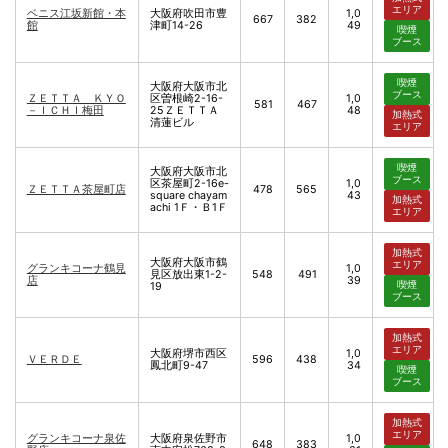
エリア
ベニス江坂新館・本
大阪府吹田市豊
1,0
667
382
館
津町14-26
49
喫煙
ブース
喫煙
大阪府大阪市北
ブース
ＺＥＴＴＡ ＫＹＯ
区曽根崎2-16-
1,0
581
467
－ＩＣＨＩ梅田
25ＺＥＴＴＡ
48
加熱式
清蓮ビル
エリア
喫煙
大阪府大阪市北
ブース
区茶屋町2-16e-
1,0
ＺＥＴＴＡ茶屋町店
478
565
square chayam
43
加熱式
achi 1Ｆ・Ｂ1Ｆ
エリア
加熱式
大阪府大阪市鶴
エリア
グランキコーナ鶴見
1,0
見区放出東1-2-
548
491
店
39
喫煙
19
ブース
加熱式
エリア
大阪府堺市西区
1,0
ＶＥＲＤＥ
596
438
鳳北町9-47
34
喫煙
ブース
加熱式
エリア
グランキコーナ泉佐
大阪府泉佐野市
1,0
648
383