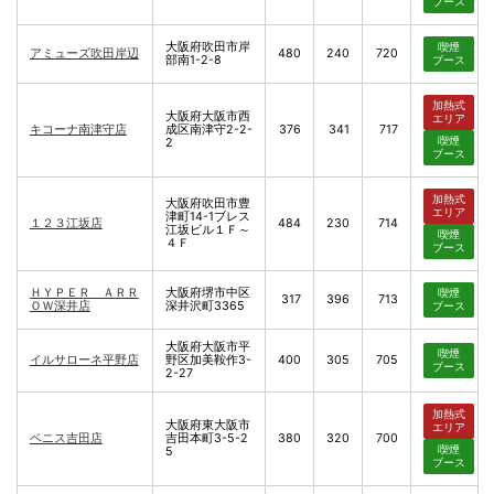
ブース
大阪府吹田市岸
喫煙
アミューズ吹田岸辺
480
240
720
部南1-2-8
ブース
加熱式
大阪府大阪市西
エリア
キコーナ南津守店
成区南津守2-2-
376
341
717
喫煙
2
ブース
加熱式
大阪府吹田市豊
エリア
津町14-1ブレス
１２３江坂店
484
230
714
江坂ビル１Ｆ～
喫煙
４Ｆ
ブース
ＨＹＰＥＲ ＡＲＲ
大阪府堺市中区
喫煙
317
396
713
ＯＷ深井店
深井沢町3365
ブース
大阪府大阪市平
喫煙
イルサローネ平野店
野区加美鞍作3-
400
305
705
ブース
2-27
加熱式
大阪府東大阪市
エリア
ベニス吉田店
吉田本町3-5-2
380
320
700
喫煙
5
ブース