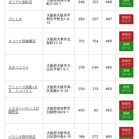
大阪府高槻市栄
喫煙
ダイアナ栄町店
346
122
468
町2-50-1
ブース
大阪府大阪市平
加熱式
プレミオ
野区平野北1-4-
260
207
467
エリア
13
加熱式
エリア
大阪府大東市北
キコーナ四條畷店
312
154
466
新町21-12
喫煙
ブース
加熱式
エリア
大阪府大阪市大
大正ウエスト
216
249
465
正区平尾1-5-1
喫煙
ブース
アミューズ高殿×Ｂ
大阪府大阪市旭
喫煙
250
213
463
Ｂ インパクト
区高殿4-3-32
ブース
加熱式
エリア
ミスターパチンコ日
大阪府泉佐野市
400
62
462
根野店
日根野3929-1
喫煙
ブース
加熱式
大阪府大阪市淀
エリア
ベラジオ西中島店
川区西中島5-10
188
272
460