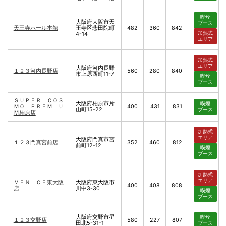
喫煙
大阪府大阪市天
ブース
天王寺ホール本館
王寺区悲田院町
482
360
842
加熱式
4-14
エリア
加熱式
エリア
大阪府河内長野
１２３河内長野店
560
280
840
市上原西町11-7
喫煙
ブース
ＳＵＰＥＲ ＣＯＳ
大阪府柏原市片
喫煙
ＭＯ ＰＲＥＭＩＵ
400
431
831
山町15-22
ブース
Ｍ柏原店
加熱式
エリア
大阪府門真市宮
１２３門真宮前店
352
460
812
前町12-12
喫煙
ブース
加熱式
エリア
ＶＥＮＩＣＥ東大阪
大阪府東大阪市
400
408
808
店
川中3-30
喫煙
ブース
大阪府交野市星
喫煙
１２３交野店
580
227
807
田北5-31-1
ブース