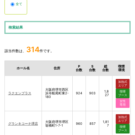
全て
検索結果
314
該当件数は、
件です。
P
S
総
喫煙
ホール名
住所
台数
台数
台数
環境
加熱式
エリア
大阪府堺市西区
1,8
喫煙
ラクエンプラス
浜寺船尾町東2-
924
903
27
ブース
180
女性
専用
加熱式
エリア
大阪府堺市堺区
1,81
グランキコーナ堺店
960
857
翁橋町1-7-1
7
喫煙
ブース