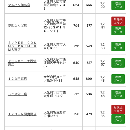
大阪府大阪市淀
1,2
喫煙
マルハン加島店
川区加島2-7-3
624
666
90
ブース
8
加熱式
大阪府大阪市中
エリア
央区難波千日前
1,2
楽園なんば店
704
577
12-35ＳＷＩＮ
81
喫煙
Ｇヨシモト
ブース
ＳＵＰＥＲ ＣＯＳ
大阪府大東市大
1,2
喫煙
ＭＯ ＰＲＥＭＩＵ
720
543
東町8-33
63
ブース
Ｍ大東店
大阪府大阪市西
グランキコーナ西淀
1,2
喫煙
淀川区千舟1-4-
640
617
川店
57
ブース
62
大阪府門真市三
1,2
喫煙
１２３門真店
648
600
ツ島3-14-38
48
ブース
大阪府守口市佐
1,2
喫煙
ベニス守口店
712
536
太東町1-14-7
48
ブース
加熱式
エリア
大阪府羽曳野市
1,2
１２３＋Ｎ羽曳野店
756
479
広瀬186-1
35
喫煙
ブース