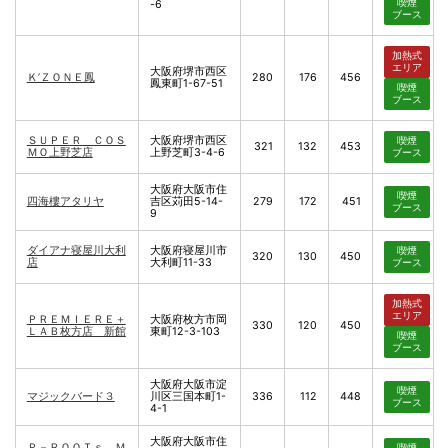
喫煙
-6
ブース
加熱式
エリア
大阪府堺市西区
Ｋ’ＺＯＮＥ鳳
280
176
456
鳳東町1-67-51
喫煙
ブース
ＳＵＰＥＲ ＣＯＳ
大阪府堺市西区
喫煙
321
132
453
ＭＯ上野芝店
上野芝町3-4-6
ブース
大阪府大阪市住
喫煙
四海樓アタリヤ
吉区苅田5-14-
279
172
451
ブース
9
ダイアナ寝屋川大利
大阪府寝屋川市
喫煙
320
130
450
店
大利町11-33
ブース
加熱式
エリア
ＰＲＥＭＩＥＲＥ＋
大阪府枚方市岡
330
120
450
ＬＡＢ枚方店 新館
東町12-3-103
喫煙
ブース
大阪府大阪市淀
喫煙
マジックバード３
川区三国本町1-
336
112
448
ブース
4-1
大阪府大阪市住
Ｐ－ＲＯＯＴｓ Ｍ
喫煙