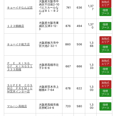
大阪府大阪市中
加熱式
央区千日前2-10
エリア
1,37
キョーイチなんば店
-1エスカールな
741
636
7
喫煙
んばＢ１～Ｂ２
ブース
Ｆ
大阪府大阪市東
1,37
喫煙
１２３鶴橋店
成区玉津3-12-
876
494
0
ブース
3
加熱式
エリア
大阪府枚方市中
1,3
キョーイチ枚方店
860
506
宮大池2-32-1
66
喫煙
ブース
加熱式
Ｐ．Ｅ．ＫＩＮＧ
エリア
大阪府高槻市辻
1,3
ＯＦ ＫＩＮＧＳ１
667
666
子3-6-6
33
喫煙
３３３高槻
ブース
加熱式
ＳＵＰＥＲ ＣＯＳ
エリア
大阪府茨木市上
1,3
ＭＯ ＰＲＥＭＩＵ
678
622
穂積4-7-64
00
喫煙
Ｍ茨木インター店
ブース
大阪府高槻市南
1,3
喫煙
マルハン高槻店
720
580
庄所町24-6
00
ブース