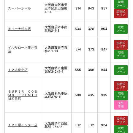
喫煙
大阪府大阪市天
ブース
スーパーホール
王寺区悲田院町
314
643
957
加熱式
4-14
エリア
大阪府茨木市南
喫煙
キコーナ茨木店
634
320
954
耳原2-1-8
ブース
加熱式
エリア
イルサローネ藤井寺
大阪府藤井寺市
574
373
947
店
林2-1-10
喫煙
ブース
大阪府堺市南区
喫煙
１２３泉北店
555
389
944
高尾3-241-1
ブース
加熱式
エリア
ＳＵＰＥＲ ＣＯＳ
大阪府和泉市阪
喫煙
ＭＯ ＰＲＥＭＩＵ
500
435
935
本町376-11
ブース
Ｍ和泉店
女性
専用
加熱式
エリア
大阪府堺市西区
１２３堺インター店
612
312
924
草部1254-2
喫煙
ブース