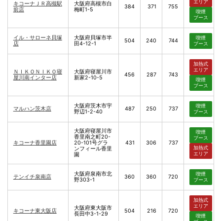
エリア
キコーナＪＲ高槻駅
大阪府高槻市白
384
371
755
前店
梅町1-5
喫煙
ブース
イル・サローネ貝塚
大阪府貝塚市半
喫煙
504
240
744
店
田4-12-1
ブース
加熱式
エリア
ＮＩＫＯＮＩＫＯ寝
大阪府寝屋川市
456
287
743
屋川南インター店
新家2-10-5
喫煙
ブース
大阪府茨木市宇
喫煙
マルハン茨木店
487
250
737
野辺1-2-40
ブース
大阪府寝屋川市
喫煙
香里南之町20-
ブース
キコーナ香里園店
20-101号グラ
431
306
737
加熱式
ンフィール香里
エリア
園
大阪府泉南市北
喫煙
テンイチ泉南店
360
360
720
野303-1
ブース
加熱式
エリア
大阪府東大阪市
キコーナ東大阪店
504
216
720
長田中3-1-29
喫煙