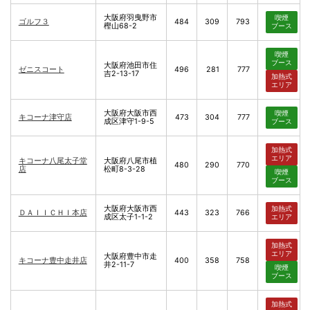
大阪府羽曳野市
喫煙
ゴルフ３
484
309
793
樫山68-2
ブース
喫煙
ブース
大阪府池田市住
ゼニスコート
496
281
777
吉2-13-17
加熱式
エリア
大阪府大阪市西
喫煙
キコーナ津守店
473
304
777
成区津守1-9-5
ブース
加熱式
エリア
キコーナ八尾太子堂
大阪府八尾市植
480
290
770
店
松町8-3-28
喫煙
ブース
大阪府大阪市西
加熱式
ＤＡＩＩＣＨＩ本店
443
323
766
成区太子1-1-2
エリア
加熱式
エリア
大阪府豊中市走
キコーナ豊中走井店
400
358
758
井2-11-7
喫煙
ブース
加熱式