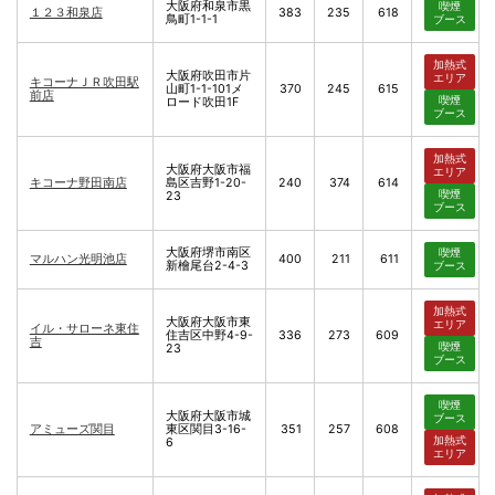
大阪府和泉市黒
喫煙
１２３和泉店
383
235
618
鳥町1-1-1
ブース
加熱式
大阪府吹田市片
エリア
キコーナＪＲ吹田駅
山町1-1-101メ
370
245
615
前店
喫煙
ロード吹田1F
ブース
加熱式
大阪府大阪市福
エリア
キコーナ野田南店
島区吉野1-20-
240
374
614
喫煙
23
ブース
大阪府堺市南区
喫煙
マルハン光明池店
400
211
611
新檜尾台2-4-3
ブース
加熱式
大阪府大阪市東
エリア
イル・サローネ東住
住吉区中野4-9-
336
273
609
吉
喫煙
23
ブース
喫煙
大阪府大阪市城
ブース
アミューズ関目
東区関目3-16-
351
257
608
加熱式
6
エリア