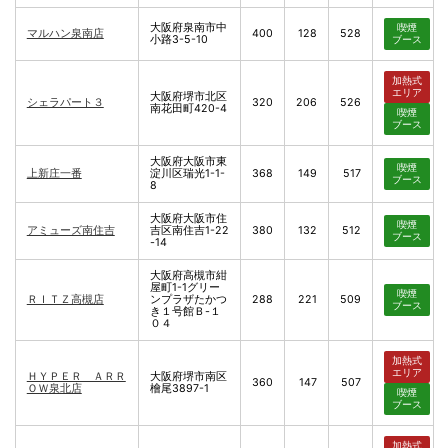
大阪府泉南市中
喫煙
マルハン泉南店
400
128
528
小路3-5-10
ブース
加熱式
エリア
大阪府堺市北区
シェラパート３
320
206
526
南花田町420-4
喫煙
ブース
大阪府大阪市東
喫煙
上新庄一番
淀川区瑞光1-1-
368
149
517
ブース
8
大阪府大阪市住
喫煙
アミューズ南住吉
吉区南住吉1-22
380
132
512
ブース
-14
大阪府高槻市紺
屋町1-1グリー
喫煙
ＲＩＴＺ高槻店
ンプラザたかつ
288
221
509
ブース
き１号館Ｂ-１
０４
加熱式
エリア
ＨＹＰＥＲ ＡＲＲ
大阪府堺市南区
360
147
507
ＯＷ泉北店
檜尾3897-1
喫煙
ブース
加熱式