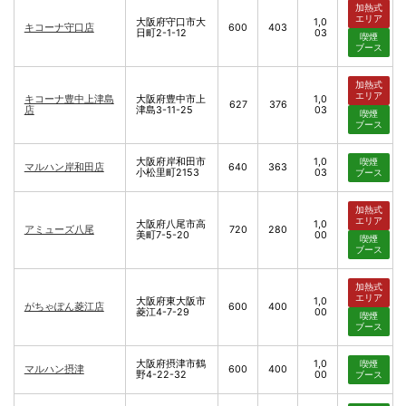
加熱式
エリア
大阪府守口市大
1,0
キコーナ守口店
600
403
日町2-1-12
03
喫煙
ブース
加熱式
エリア
キコーナ豊中上津島
大阪府豊中市上
1,0
627
376
店
津島3-11-25
03
喫煙
ブース
大阪府岸和田市
1,0
喫煙
マルハン岸和田店
640
363
小松里町2153
03
ブース
加熱式
エリア
大阪府八尾市高
1,0
アミューズ八尾
720
280
美町7-5-20
00
喫煙
ブース
加熱式
エリア
大阪府東大阪市
1,0
がちゃぽん菱江店
600
400
菱江4-7-29
00
喫煙
ブース
大阪府摂津市鶴
1,0
喫煙
マルハン摂津
600
400
野4-22-32
00
ブース