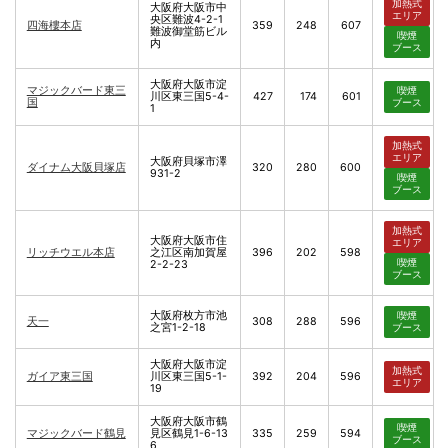
加熱式
大阪府大阪市中
エリア
央区難波4-2-1
四海樓本店
359
248
607
難波御堂筋ビル
喫煙
内
ブース
大阪府大阪市淀
マジックバード東三
喫煙
川区東三国5-4-
427
174
601
国
ブース
1
加熱式
エリア
大阪府貝塚市澤
ダイナム大阪貝塚店
320
280
600
931-2
喫煙
ブース
加熱式
大阪府大阪市住
エリア
リッチウエル本店
之江区南加賀屋
396
202
598
喫煙
2-2-23
ブース
大阪府枚方市池
喫煙
天一
308
288
596
之宮1-2-18
ブース
大阪府大阪市淀
加熱式
ガイア東三国
川区東三国5-1-
392
204
596
エリア
19
大阪府大阪市鶴
喫煙
マジックバード鶴見
見区鶴見1-6-13
335
259
594
ブース
6