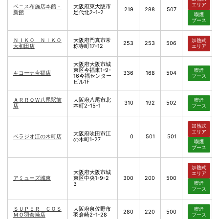
エリア
ベニス布施店本館・
大阪府東大阪市
219
288
507
新館
足代北2-1-2
喫煙
ブース
ＮＩＫＯ ＮＩＫＯ
大阪府門真市常
加熱式
253
253
506
大和田店
称寺町17-12
エリア
大阪府大阪市城
東区今福東1-9-
喫煙
キコーナ今福店
336
168
504
16今福センター
ブース
ビル1F
ＡＲＲＯＷ八尾駅前
大阪府八尾市北
喫煙
310
192
502
店
本町2-15-1
ブース
加熱式
エリア
大阪府吹田市江
ベラジオ江の木町店
0
501
501
の木町1-27
喫煙
ブース
加熱式
大阪府大阪市城
エリア
アミューズ城東
東区中央1-9-2
300
200
500
喫煙
3
ブース
ＳＵＰＥＲ ＣＯＳ
大阪府泉佐野市
喫煙
280
220
500
ＭＯ羽倉崎店
羽倉崎2-1-28
ブース