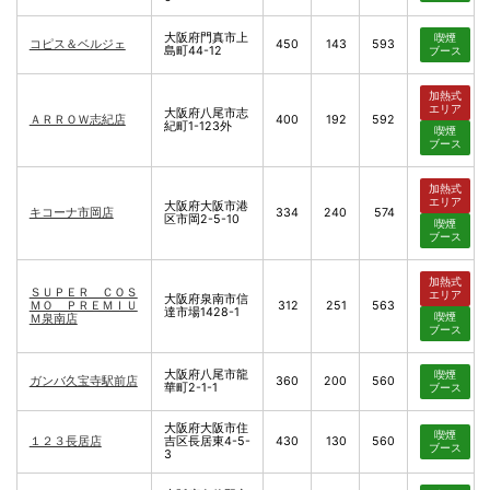
大阪府門真市上
喫煙
コピス＆ベルジェ
450
143
593
島町44-12
ブース
加熱式
エリア
大阪府八尾市志
ＡＲＲＯＷ志紀店
400
192
592
紀町1-123外
喫煙
ブース
加熱式
エリア
大阪府大阪市港
キコーナ市岡店
334
240
574
区市岡2-5-10
喫煙
ブース
加熱式
ＳＵＰＥＲ ＣＯＳ
エリア
大阪府泉南市信
ＭＯ ＰＲＥＭＩＵ
312
251
563
達市場1428-1
喫煙
Ｍ泉南店
ブース
大阪府八尾市龍
喫煙
ガンバ久宝寺駅前店
360
200
560
華町2-1-1
ブース
大阪府大阪市住
喫煙
１２３長居店
吉区長居東4-5-
430
130
560
ブース
3