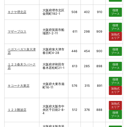
大阪府堺市北区
喫煙
キクヤ堺北店
508
402
910
金岡町192-1
ブース
喫煙
ブース
大阪府箕面市船
マザーブロス
611
298
909
場西1-2-11
加熱式
エリア
ベガスベガス泉大津
大阪府泉大津市
喫煙
446
454
900
店
春日町4-28
ブース
１２３春木ラパーク
大阪府岸和田市
喫煙
613
285
898
店
春木若松町21-1
ブース
喫煙
ブース
大阪府大東市扇
キコーナ大東店
576
315
891
町16-11
加熱式
エリア
加熱式
大阪府大阪市中
エリア
１２３難波店
央区千日前2-8-
512
376
888
喫煙
4
ブース
大阪府大阪市平