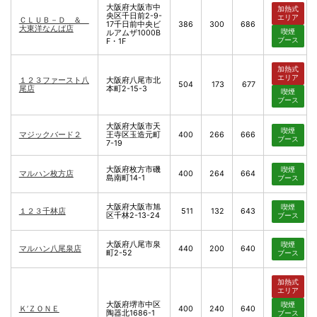
大阪府大阪市中
加熱式
央区千日前2-9-
エリア
ＣＬＵＢ－Ｄ ＆
17千日前中央ビ
386
300
686
大東洋なんば店
喫煙
ルアムザ1000B
ブース
F・1F
加熱式
エリア
１２３ファースト八
大阪府八尾市北
504
173
677
尾店
本町2-15-3
喫煙
ブース
大阪府大阪市天
喫煙
マジックバード２
王寺区玉造元町
400
266
666
ブース
7-19
大阪府枚方市磯
喫煙
マルハン枚方店
400
264
664
島南町14-1
ブース
大阪府大阪市旭
喫煙
１２３千林店
511
132
643
区千林2-13-24
ブース
大阪府八尾市泉
喫煙
マルハン八尾泉店
440
200
640
町2-52
ブース
加熱式
エリア
大阪府堺市中区
喫煙
Ｋ’ＺＯＮＥ
400
240
640
陶器北1686-1
ブース