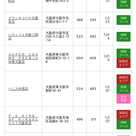
野店
南中安松763-3
31
喫煙
ブース
グランキコーナ大阪
大阪府大阪市北
1,0
喫煙
468
555
本店
区国分寺2-1-1
23
ブース
大阪府大阪市淀
パラッツォ大阪三国
1,01
喫煙
川区十八条2-17
522
492
店
4
ブース
-14
喫煙
ＳＵＰＥＲ ＣＯＳ
大阪府東大阪市
ブース
1,01
ＭＯ ＰＲＥＭＩＵ
稲田新町3-10-1
604
406
0
加熱式
Ｍ東大阪店
8
エリア
加熱式
エリア
大阪府東大阪市
1,0
喫煙
ベニス外環店
524
483
新町16-41
07
ブース
女性
専用
加熱式
Ｐ．Ｅ．ＫＩＮＧ
エリア
大阪府大阪市旭
1,0
ＯＦ ＫＩＮＧＳ１
496
511
区高殿6-16-20
07
喫煙
００７大阪本店
ブース