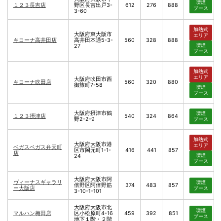
喫煙
１２３長吉店
野区長吉出戸3-
612
276
888
ブース
3-60
加熱式
大阪府東大阪市
エリア
キコーナ高井田店
高井田本通5-3-
560
328
888
喫煙
27
ブース
加熱式
エリア
大阪府吹田市西
キコーナ吹田店
560
320
880
御旅町7-58
喫煙
ブース
大阪府摂津市鶴
喫煙
１２３摂津店
540
324
864
野2-2-9
ブース
加熱式
大阪府大阪市港
エリア
ベガスベガス弁天町
区市岡元町1-1-
416
441
857
店
喫煙
24
ブース
大阪府大阪市阿
ヴィーナスギャラリ
喫煙
倍野区阿倍野筋
374
483
857
ー大阪店
ブース
3-10-1-101
大阪府大阪市北
喫煙
マルハン梅田店
区小松原町4-16
459
392
851
ブース
地下１階・２階