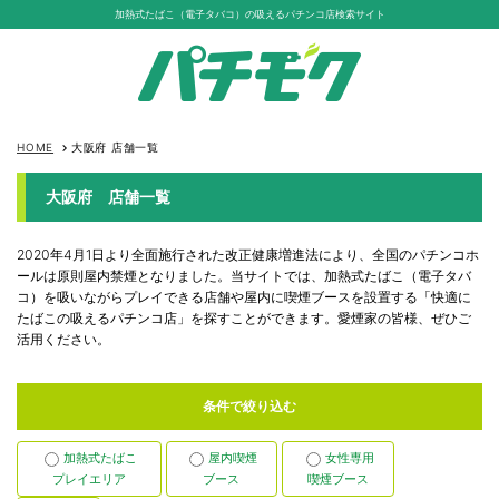
加熱式たばこ（電子タバコ）の吸えるパチンコ店検索サイト
HOME
大阪府 店舗一覧
keyboard_arrow_right
大阪府 店舗一覧
2020年4月1日より全面施行された改正健康増進法により、全国のパチンコホ
ールは原則屋内禁煙となりました。当サイトでは、加熱式たばこ（電子タバ
コ）を吸いながらプレイできる店舗や屋内に喫煙ブースを設置する「快適に
たばこの吸えるパチンコ店」を探すことができます。愛煙家の皆様、ぜひご
活用ください。
条件で絞り込む
加熱式たばこ
屋内喫煙
女性専用
プレイエリア
ブース
喫煙ブース