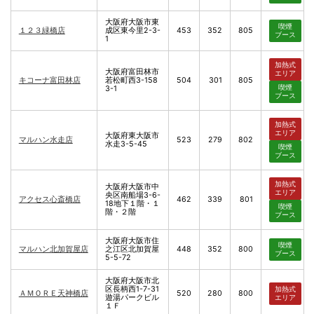
大阪府大阪市東
喫煙
１２３緑橋店
成区東今里2-3-
453
352
805
ブース
1
加熱式
大阪府富田林市
エリア
キコーナ富田林店
若松町西3-158
504
301
805
喫煙
3-1
ブース
加熱式
エリア
大阪府東大阪市
マルハン水走店
523
279
802
水走3-5-45
喫煙
ブース
加熱式
大阪府大阪市中
エリア
央区南船場3-6-
アクセス心斎橋店
462
339
801
18地下１階・１
喫煙
階・２階
ブース
大阪府大阪市住
喫煙
マルハン北加賀屋店
之江区北加賀屋
448
352
800
ブース
5-5-72
大阪府大阪市北
区長柄西1-7-31
加熱式
ＡＭＯＲＥ天神橋店
520
280
800
遊湯パークビル
エリア
１Ｆ