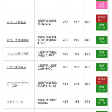
女性
専用
加熱式
エリア
大阪府東大阪市
キコーナ布施店
400
240
640
荒川2-2-2
喫煙
ブース
大阪府大阪市東
喫煙
キコーナ西淡路店
淀川区西淡路6-
400
240
640
ブース
4-120
大阪府堺市南区
喫煙
マルハン原山台店
480
152
632
原山台5-16-2
ブース
大阪府東大阪市
喫煙
１２３東大阪店
360
272
632
加納5-9-20
ブース
加熱式
エリア
スーパーハリウッ
大阪府大阪市旭
222
408
630
ド・高殿
区高殿5-11-22
喫煙
ブース
大阪府堺市中区
喫煙
ｓｈｅｒｒａ
456
166
622
東山614
ブース