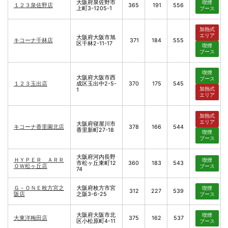
大阪府泉佐野市
喫煙
１２３泉佐野店
365
191
556
上町3-1205-1
ブース
加熱式
エリア
大阪府大阪市旭
キコーナ千林店
371
184
555
区千林2-11-17
喫煙
ブース
喫煙
大阪府大阪市西
ブース
１２３玉出店
成区玉出中2-5-
370
175
545
加熱式
1
エリア
加熱式
エリア
大阪府寝屋川市
キコーナ香里園北店
378
166
544
香里新町27-18
喫煙
ブース
大阪府河内長野
ＨＹＰＥＲ ＡＲＲ
喫煙
市松ヶ丘東町12
360
183
543
ＯＷ松ヶ丘店
ブース
74
Ｇ－ＯＮＥ枚方宮之
大阪府枚方市宮
喫煙
312
227
539
阪店
之阪3-6-25
ブース
大阪府大阪市北
喫煙
大東洋梅田店
375
162
537
区小松原町4-11
ブース