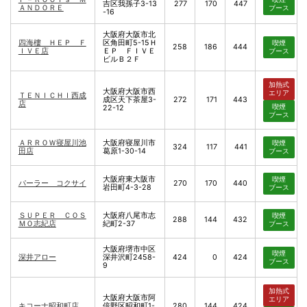
吉区我孫子3-13
277
170
447
ＡＮＤＯＲＥ
ブース
-16
大阪府大阪市北
四海樓 ＨＥＰ Ｆ
区角田町5-15Ｈ
喫煙
258
186
444
ＩＶＥ店
ＥＰ ＦＩＶＥ
ブース
ビルＢ２Ｆ
加熱式
大阪府大阪市西
エリア
ＴＥＮＩＣＨＩ西成
成区天下茶屋3-
272
171
443
店
喫煙
22-12
ブース
ＡＲＲＯＷ寝屋川池
大阪府寝屋川市
喫煙
324
117
441
田店
葛原1-30-14
ブース
大阪府東大阪市
喫煙
パーラー コクサイ
270
170
440
岩田町4-3-28
ブース
ＳＵＰＥＲ ＣＯＳ
大阪府八尾市志
喫煙
288
144
432
ＭＯ志紀店
紀町2-37
ブース
大阪府堺市中区
喫煙
深井アロー
深井沢町2458-
424
0
424
ブース
9
加熱式
大阪府大阪市阿
エリア
キコーナ昭和町店
倍野区昭和町1-
280
144
424