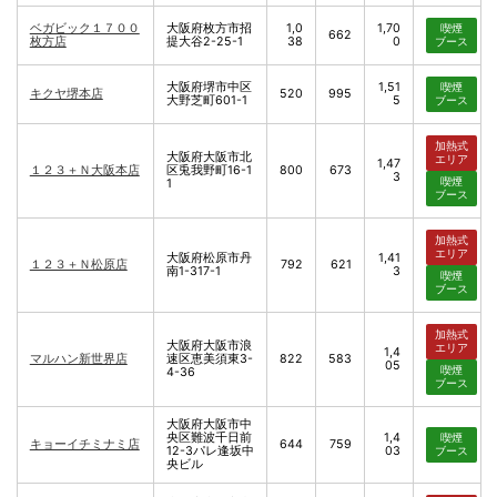
ベガビック１７００
大阪府枚方市招
1,0
1,70
喫煙
662
枚方店
提大谷2-25-1
38
0
ブース
大阪府堺市中区
1,51
喫煙
キクヤ堺本店
520
995
大野芝町601-1
5
ブース
加熱式
大阪府大阪市北
エリア
1,47
１２３＋Ｎ大阪本店
区兎我野町16-1
800
673
3
喫煙
1
ブース
加熱式
エリア
大阪府松原市丹
1,41
１２３＋Ｎ松原店
792
621
南1-317-1
3
喫煙
ブース
加熱式
大阪府大阪市浪
エリア
1,4
マルハン新世界店
速区恵美須東3-
822
583
05
喫煙
4-36
ブース
大阪府大阪市中
央区難波千日前
1,4
喫煙
キョーイチミナミ店
644
759
12-3パレ逢坂中
03
ブース
央ビル