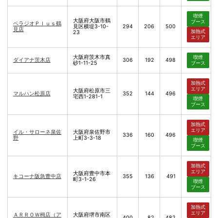
喫煙
大阪府大阪市鶴
ブース
ベラジオＰｌｕｓ鶴
見区横堤3-10-
294
206
500
見店
加熱式
23
エリア
大阪府茨木市真
喫煙
ダイアナ茨木店
306
192
498
砂1-11-25
ブース
加熱式
エリア
大阪府松原市三
マルハン松原店
352
144
496
宅西1-281-1
喫煙
ブース
加熱式
エリア
イル・サローネ泉佐
大阪府泉佐野市
336
160
496
野
上町3-3-18
喫煙
ブース
加熱式
エリア
大阪府豊中市本
キコーナ阪急豊中店
355
136
491
町3-1-26
喫煙
ブース
加熱式
エリア
ＡＲＲＯＷ栂店（ア
大阪府堺市南区
400
82
482