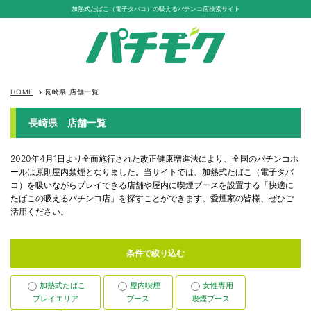
加熱式たばこ（電子タバコ）の吸えるパチンコ店検索サイト
HOME
長崎県 店舗一覧
keyboard_arrow_right
長崎県 店舗一覧
2020年4月1日より全面施行された改正健康増進法により、全国のパチンコホ
ールは原則屋内禁煙となりました。当サイトでは、加熱式たばこ（電子タバ
コ）を吸いながらプレイできる店舗や屋内に喫煙ブースを設置する「快適に
たばこの吸えるパチンコ店」を探すことができます。愛煙家の皆様、ぜひご
活用ください。
条件で絞り込む
加熱式たばこ
屋内喫煙
女性専用
プレイエリア
ブース
喫煙ブース