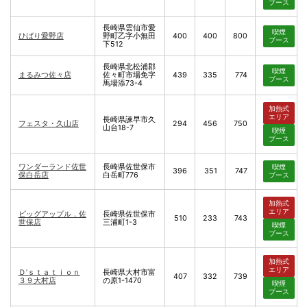
ブース
長崎県雲仙市愛
喫煙
ひばり愛野店
野町乙字小無田
400
400
800
ブース
下512
長崎県北松浦郡
喫煙
まるみつ佐々店
佐々町市場免字
439
335
774
ブース
馬場添73-4
加熱式
エリア
長崎県諫早市久
フェスタ・久山店
294
456
750
山台18-7
喫煙
ブース
ワンダーランド佐世
長崎県佐世保市
喫煙
396
351
747
保白岳店
白岳町776
ブース
加熱式
エリア
ビッグアップル．佐
長崎県佐世保市
510
233
743
世保店
三浦町1-3
喫煙
ブース
加熱式
エリア
Ｄ’ｓｔａｔｉｏｎ
長崎県大村市富
407
332
739
３９大村店
の原1-1470
喫煙
ブース