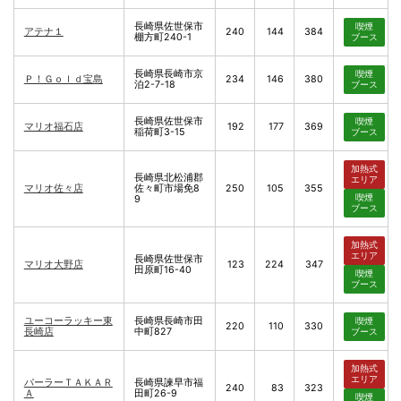
長崎県佐世保市
喫煙
アテナ１
240
144
384
棚方町240-1
ブース
長崎県長崎市京
喫煙
Ｐ！Ｇｏｌｄ宝島
234
146
380
泊2-7-18
ブース
長崎県佐世保市
喫煙
マリオ福石店
192
177
369
稲荷町3-15
ブース
加熱式
長崎県北松浦郡
エリア
マリオ佐々店
佐々町市場免8
250
105
355
喫煙
9
ブース
加熱式
エリア
長崎県佐世保市
マリオ大野店
123
224
347
田原町16-40
喫煙
ブース
ユーコーラッキー東
長崎県長崎市田
喫煙
220
110
330
長崎店
中町827
ブース
加熱式
エリア
パーラーＴＡＫＡＲ
長崎県諫早市福
240
83
323
Ａ
田町26-9
喫煙