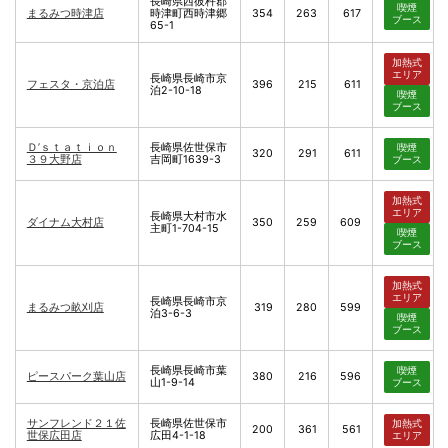
長崎県西彼杵郡
喫煙
まるみつ時津店
時津町西時津郷
354
263
617
ブース
65-1
加熱式
エリア
長崎県長崎市京
フェスタ・京泊店
396
215
611
泊2-10-18
喫煙
ブース
Ｄ’ｓｔａｔｉｏｎ
長崎県佐世保市
喫煙
320
291
611
３９大野店
吉岡町1639-3
ブース
加熱式
エリア
長崎県大村市水
ダイナム大村店
350
259
609
主町1-704-15
喫煙
ブース
加熱式
エリア
長崎県長崎市京
まるみつ畝刈店
319
280
599
泊3-6-3
喫煙
ブース
長崎県長崎市葉
喫煙
ピースパーク葉山店
380
216
596
山1-9-14
ブース
サンフレンド２１佐
長崎県佐世保市
加熱式
200
361
561
世保広田店
広田4-1-18
エリア