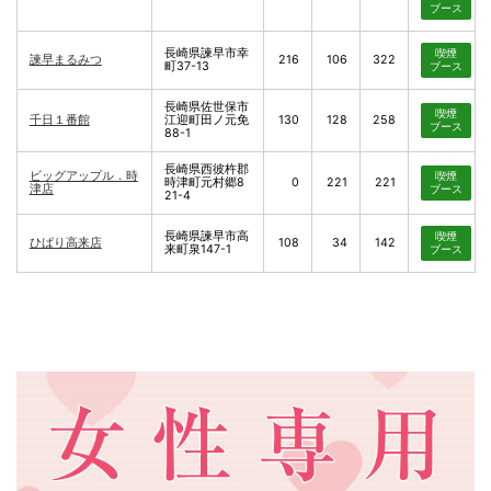
ブース
長崎県諫早市幸
喫煙
諫早まるみつ
216
106
322
町37-13
ブース
長崎県佐世保市
喫煙
千日１番館
江迎町田ノ元免
130
128
258
ブース
88-1
長崎県西彼杵郡
ビッグアップル．時
喫煙
時津町元村郷8
0
221
221
津店
ブース
21-4
長崎県諫早市高
喫煙
ひばり高来店
108
34
142
来町泉147-1
ブース