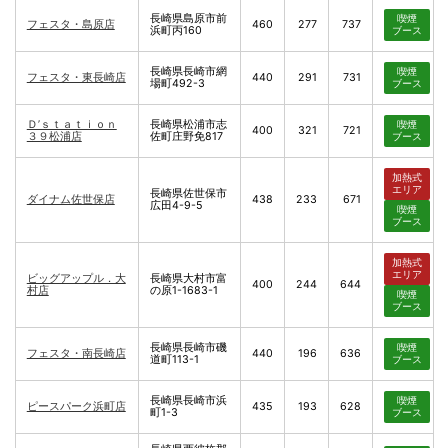
長崎県島原市前
喫煙
フェスタ・島原店
460
277
737
浜町丙160
ブース
長崎県長崎市網
喫煙
フェスタ・東長崎店
440
291
731
場町492-3
ブース
Ｄ’ｓｔａｔｉｏｎ
長崎県松浦市志
喫煙
400
321
721
３９松浦店
佐町庄野免817
ブース
加熱式
エリア
長崎県佐世保市
ダイナム佐世保店
438
233
671
広田4-9-5
喫煙
ブース
加熱式
エリア
ビッグアップル．大
長崎県大村市富
400
244
644
村店
の原1-1683-1
喫煙
ブース
長崎県長崎市磯
喫煙
フェスタ・南長崎店
440
196
636
道町113-1
ブース
長崎県長崎市浜
喫煙
ピースパーク浜町店
435
193
628
町1-3
ブース