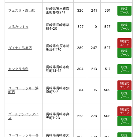
長崎県諫早市森
喫煙
フェスタ・森山店
320
241
561
山町杉谷241
ブース
長崎県長崎市築
喫煙
まるみつｉｎ
527
0
527
町4-20
ブース
加熱式
エリア
長崎県島原市新
ダイナム島原店
280
247
527
馬場町170
喫煙
ブース
長崎県長崎市出
喫煙
センクラ出島
304
213
517
島町14-12
ブース
加熱式
エリア
ユーコーラッキー浜
長崎県長崎市銅
314
195
509
町店
座町6-2
喫煙
ブース
加熱式
エリア
ゴールデンパラダイ
長崎県長崎市弁
228
278
506
ス
天町1-23
喫煙
ブース
ユーコーラッキー長
長崎県長崎市大
喫煙