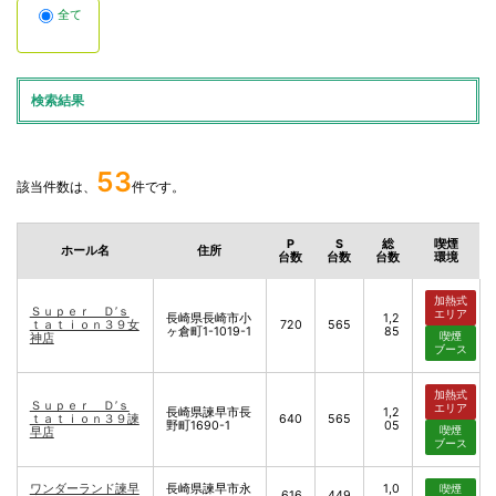
全て
検索結果
53
該当件数は、
件です。
P
S
総
喫煙
ホール名
住所
台数
台数
台数
環境
加熱式
Ｓｕｐｅｒ Ｄ’ｓ
エリア
長崎県長崎市小
1,2
ｔａｔｉｏｎ３９女
720
565
ヶ倉町1-1019-1
85
喫煙
神店
ブース
加熱式
Ｓｕｐｅｒ Ｄ’ｓ
エリア
長崎県諫早市長
1,2
ｔａｔｉｏｎ３９諫
640
565
野町1690-1
05
喫煙
早店
ブース
ワンダーランド諫早
長崎県諫早市永
1,0
喫煙
616
449