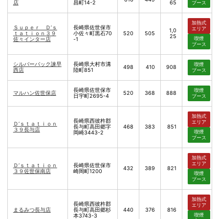
店
昌町14-2
65
ブース
加熱式
Ｓｕｐｅｒ Ｄ’ｓ
長崎県佐世保市
エリア
1,0
ｔａｔｉｏｎ３９
小佐々町黒石70
520
505
25
喫煙
佐々インター店
-1
ブース
シルバーバック諫早
長崎県大村市溝
喫煙
498
410
908
西店
陸町851
ブース
長崎県佐世保市
喫煙
マルハン佐世保店
520
368
888
日宇町2695-4
ブース
加熱式
長崎県西彼杵郡
エリア
Ｄ’ｓｔａｔｉｏｎ
長与町高田郷字
468
383
851
３９長与店
喫煙
岡崎3443-2
ブース
加熱式
エリア
Ｄ’ｓｔａｔｉｏｎ
長崎県佐世保市
432
389
821
３９佐世保南店
崎岡町1200
喫煙
ブース
加熱式
長崎県西彼杵郡
エリア
まるみつ長与店
長与町高田郷杉
440
376
816
喫煙
本3743-3