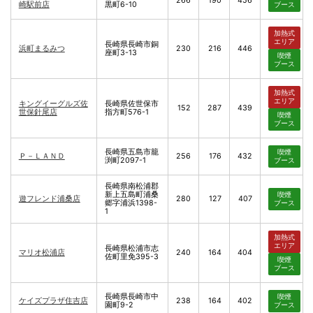
266
190
456
崎駅前店
黒町6-10
ブース
加熱式
エリア
長崎県長崎市銅
浜町まるみつ
230
216
446
座町3-13
喫煙
ブース
加熱式
エリア
キングイーグルズ佐
長崎県佐世保市
152
287
439
世保針尾店
指方町576-1
喫煙
ブース
長崎県五島市籠
喫煙
Ｐ－ＬＡＮＤ
256
176
432
渕町2097-1
ブース
長崎県南松浦郡
新上五島町浦桑
喫煙
遊フレンド浦桑店
280
127
407
郷字浦浜1398-
ブース
1
加熱式
エリア
長崎県松浦市志
マリオ松浦店
240
164
404
佐町里免395-3
喫煙
ブース
長崎県長崎市中
喫煙
ケイズプラザ住吉店
238
164
402
園町9-2
ブース