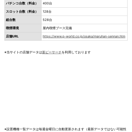
パチンコ台数（料金）
400台
スロット台数（料金）
128台
総台数
528台
喫煙環境
屋内喫煙ブース完備
店舗URL
https://www.p-world.co.jp/osaka/maruhan-sennan.htm
※当サイトの店舗データは
新ピーサーチ
を利用しております
※設置機種一覧データは毎週金曜日に自動更新されます（最新データではない可能性