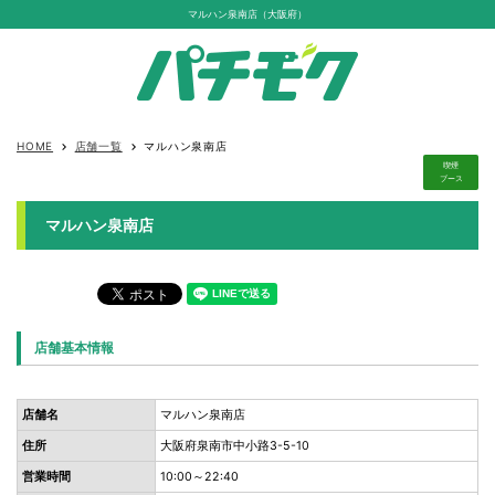
マルハン泉南店（大阪府）
HOME
店舗一覧
マルハン泉南店
keyboard_arrow_right
keyboard_arrow_right
喫煙
ブース
マルハン泉南店
店舗基本情報
店舗名
マルハン泉南店
住所
大阪府泉南市中小路3-5-10
営業時間
10:00～22:40