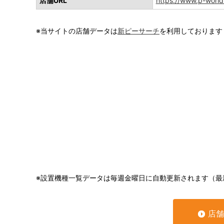
店舗URL
https://www.p-world
※当サイトの店舗データは
新ピーサーチ
を利用しております
※設置機種一覧データは毎週金曜日に自動更新されます（最
店舗