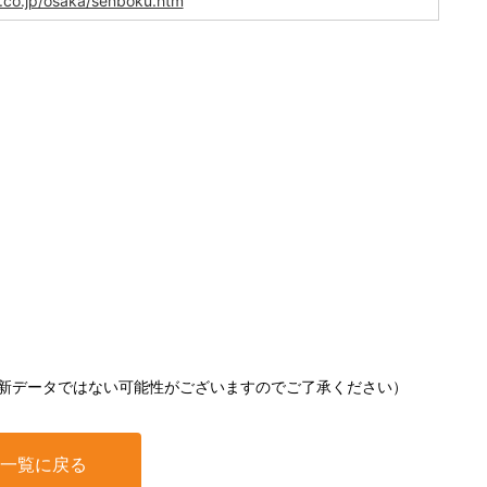
.co.jp/osaka/senboku.htm
新データではない可能性がございますのでご了承ください）
一覧に戻る