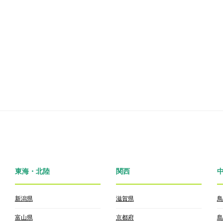
東海・北陸
関西
新潟県
滋賀県
鳥
富山県
京都府
島