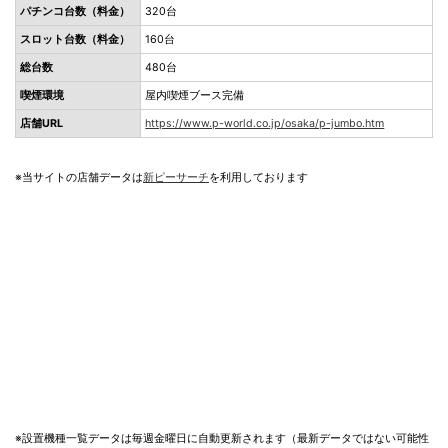
パチンコ台数（料金）
320台
スロット台数（料金）
160台
総台数
480台
喫煙環境
屋内喫煙ブース完備
店舗URL
https://www.p-world.co.jp/osaka/p-jumbo.htm
※当サイトの店舗データは
新ピーサーチ
を利用しております
※設置機種一覧データは毎週金曜日に自動更新されます（最新データではない可能性