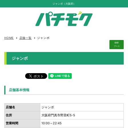
ジャンボ（大阪府）
HOME
店舗一覧
ジャンボ
keyboard_arrow_right
keyboard_arrow_right
喫煙
ブース
ジャンボ
店舗基本情報
店舗名
ジャンボ
住所
大阪府門真市野里町5-5
営業時間
10:00～22:45