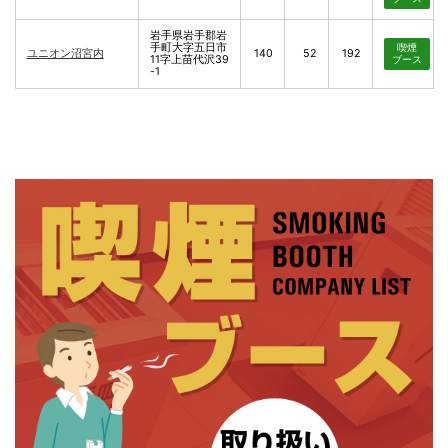
岩手県岩手郡岩
手町大字五日市
喫煙
ユニオン沼宮内
140
52
192
11字上苗代沢39
ブース
-1