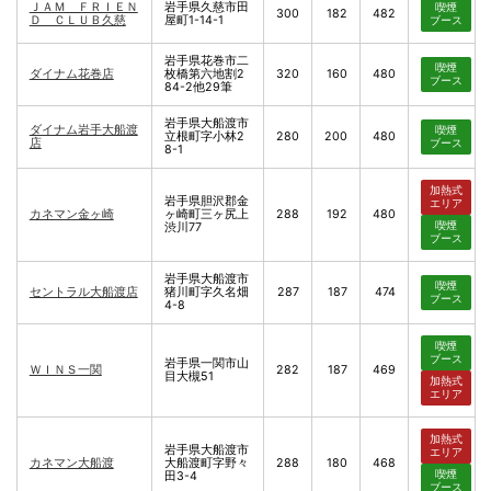
ＪＡＭ ＦＲＩＥＮ
岩手県久慈市田
喫煙
300
182
482
Ｄ ＣＬＵＢ久慈
屋町1-14-1
ブース
岩手県花巻市二
喫煙
ダイナム花巻店
枚橋第六地割2
320
160
480
ブース
84-2他29筆
岩手県大船渡市
ダイナム岩手大船渡
喫煙
立根町字小林2
280
200
480
店
ブース
8-1
加熱式
岩手県胆沢郡金
エリア
カネマン金ヶ崎
ヶ崎町三ヶ尻上
288
192
480
喫煙
渋川77
ブース
岩手県大船渡市
喫煙
セントラル大船渡店
猪川町字久名畑
287
187
474
ブース
4-8
喫煙
ブース
岩手県一関市山
ＷＩＮＳ一関
282
187
469
目大槻51
加熱式
エリア
加熱式
岩手県大船渡市
エリア
カネマン大船渡
大船渡町字野々
288
180
468
喫煙
田3-4
ブース