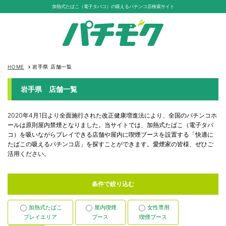
加熱式たばこ（電子タバコ）の吸えるパチンコ店検索サイト
HOME
岩手県 店舗一覧
keyboard_arrow_right
岩手県 店舗一覧
2020年4月1日より全面施行された改正健康増進法により、全国のパチンコホ
ールは原則屋内禁煙となりました。当サイトでは、加熱式たばこ（電子タバ
コ）を吸いながらプレイできる店舗や屋内に喫煙ブースを設置する「快適に
たばこの吸えるパチンコ店」を探すことができます。愛煙家の皆様、ぜひご
活用ください。
条件で絞り込む
加熱式たばこ
屋内喫煙
女性専用
プレイエリア
ブース
喫煙ブース