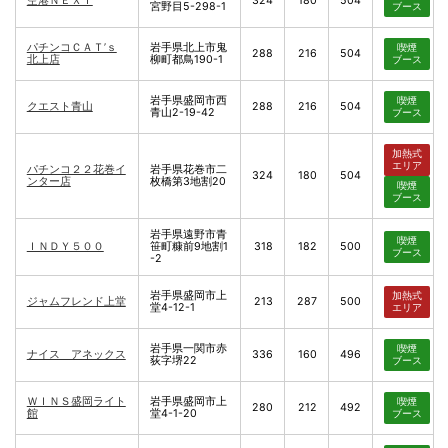
空港ＮＥＸＴ
324
180
504
宮野目5-298-1
ブース
パチンコＣＡＴ’ｓ
岩手県北上市鬼
喫煙
288
216
504
北上店
柳町都鳥190-1
ブース
岩手県盛岡市西
喫煙
クエスト青山
288
216
504
青山2-19-42
ブース
加熱式
エリア
パチンコ２２花巻イ
岩手県花巻市二
324
180
504
ンター店
枚橋第3地割20
喫煙
ブース
岩手県遠野市青
喫煙
ＩＮＤＹ５００
笹町糠前9地割1
318
182
500
ブース
-2
岩手県盛岡市上
加熱式
ジャムフレンド上堂
213
287
500
堂4-12-1
エリア
岩手県一関市赤
喫煙
ナイス アネックス
336
160
496
荻字堺22
ブース
ＷＩＮＳ盛岡ライト
岩手県盛岡市上
喫煙
280
212
492
館
堂4-1-20
ブース