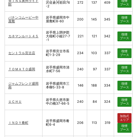
ＷＩＮＳ奥州ライト
喫煙
沢佐倉河前田76
272
137
409
館
ブース
-2
パチンコムービー中
岩手県盛岡市中
喫煙
200
145
345
屋敷
屋敷町8-60
ブース
岩手県上閉伊郡
喫煙
カネマンルート４５
大槌町小鎚27-7
221
121
342
ブース
-1
岩手県宮古市長
喫煙
セントラル宮古店
234
103
337
町1-3-29
ブース
岩手県盛岡市清
喫煙
ＴＯＭＡＴＯ盛岡
240
97
337
水町7-56
ブース
ジャムフレンド盛岡
岩手県盛岡市三
喫煙
146
188
334
南
本柳5-33-8
ブース
岩手県久慈市新
喫煙
ＵＣＨＵ
240
84
324
中の橋37-66-5
ブース
加熱式
エリア
岩手県盛岡市肴
ＩＮＤＹ肴町
206
113
319
町6-4
喫煙
ブース