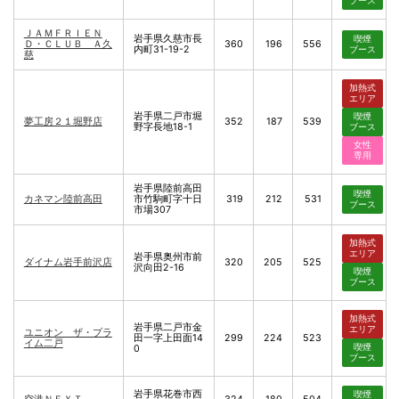
ブース
ＪＡＭＦＲＩＥＮ
岩手県久慈市長
喫煙
Ｄ・ＣＬＵＢ Ａ久
360
196
556
内町31-19-2
ブース
慈
加熱式
エリア
岩手県二戸市堀
喫煙
夢工房２１堀野店
352
187
539
野字長地18-1
ブース
女性
専用
岩手県陸前高田
喫煙
カネマン陸前高田
市竹駒町字十日
319
212
531
ブース
市場307
加熱式
エリア
岩手県奥州市前
ダイナム岩手前沢店
320
205
525
沢向田2-16
喫煙
ブース
加熱式
岩手県二戸市金
エリア
ユニオン ザ・プラ
田一字上田面14
299
224
523
イム二戸
喫煙
0
ブース
岩手県花巻市西
喫煙