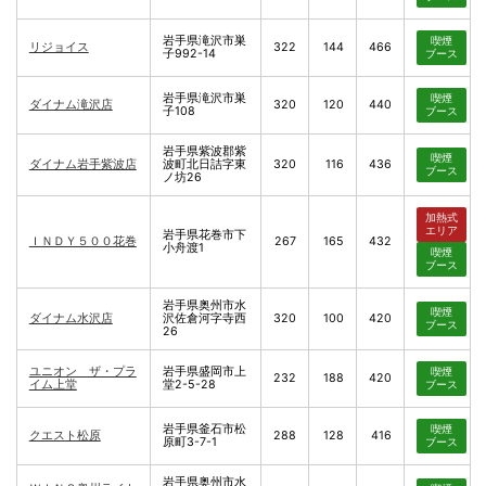
岩手県滝沢市巣
喫煙
リジョイス
322
144
466
子992-14
ブース
岩手県滝沢市巣
喫煙
ダイナム滝沢店
320
120
440
子108
ブース
岩手県紫波郡紫
喫煙
ダイナム岩手紫波店
波町北日詰字東
320
116
436
ブース
ノ坊26
加熱式
エリア
岩手県花巻市下
ＩＮＤＹ５００花巻
267
165
432
小舟渡1
喫煙
ブース
岩手県奥州市水
喫煙
ダイナム水沢店
沢佐倉河字寺西
320
100
420
ブース
26
ユニオン ザ・プラ
岩手県盛岡市上
喫煙
232
188
420
イム上堂
堂2-5-28
ブース
岩手県釜石市松
喫煙
クエスト松原
288
128
416
原町3-7-1
ブース
岩手県奥州市水