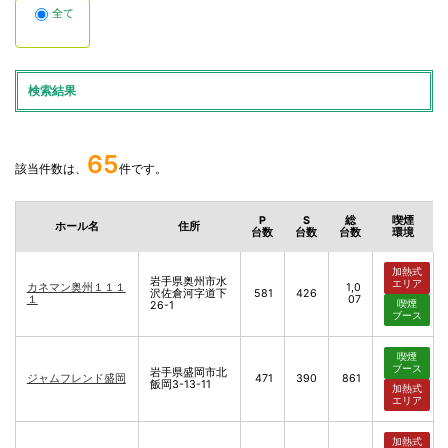
全て
検索結果
65
該当件数は、
件です。
P
S
総
喫煙
ホール名
住所
台数
台数
台数
環境
加熱式
岩手県奥州市水
エリア
カネマン奥州１１１
1,0
沢佐倉河字道下
581
426
１
07
喫煙
26-1
ブース
喫煙
ブース
岩手県盛岡市北
ジャムフレンド盛岡
471
390
861
飯岡3-13-11
加熱式
エリア
加熱式