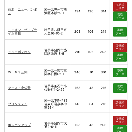
加熱式
エリア
前沢 ニューボンボ
岩手県奥州市前
194
120
314
ン
沢区本杉25-1
喫煙
ブース
ユニオン ザ・プラ
岩手県八幡平市
喫煙
208
106
314
イム西根
大更16-10-2
ブース
加熱式
エリア
岩手県盛岡市盛
ニューボンボン
201
102
303
岡駅前通15-5
喫煙
ブース
岩手県一関市三
喫煙
ＷＩＮＳ三関
240
61
301
関字日照62-1
ブース
岩手県釜石市小
喫煙
クエスト小佐野
168
48
216
佐野町1-2-22
ブース
岩手県下閉伊郡
加熱式
プリンス２１
岩泉町岩泉字中
146
64
210
エリア
家26-1
加熱式
エリア
岩手県盛岡市大
ボンボンクラブ
158
48
206
通2-6-11
喫煙
ブース