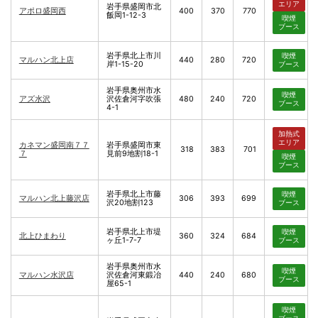
エリア
岩手県盛岡市北
アポロ盛岡西
400
370
770
飯岡1-12-3
喫煙
ブース
岩手県北上市川
喫煙
マルハン北上店
440
280
720
岸1-15-20
ブース
岩手県奥州市水
喫煙
アズ水沢
沢佐倉河字吹張
480
240
720
ブース
4-1
加熱式
エリア
カネマン盛岡南７７
岩手県盛岡市東
318
383
701
７
見前9地割18-1
喫煙
ブース
岩手県北上市藤
喫煙
マルハン北上藤沢店
306
393
699
沢20地割123
ブース
岩手県北上市堤
喫煙
北上ひまわり
360
324
684
ヶ丘1-7-7
ブース
岩手県奥州市水
喫煙
マルハン水沢店
沢佐倉河東鍛冶
440
240
680
ブース
屋65-1
喫煙