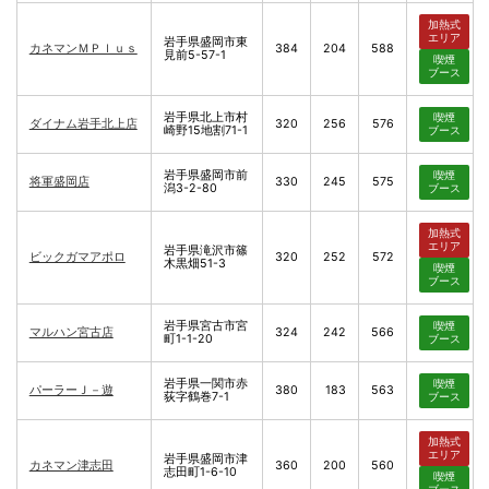
加熱式
エリア
岩手県盛岡市東
カネマンＭＰｌｕｓ
384
204
588
見前5-57-1
喫煙
ブース
岩手県北上市村
喫煙
ダイナム岩手北上店
320
256
576
崎野15地割71-1
ブース
岩手県盛岡市前
喫煙
将軍盛岡店
330
245
575
潟3-2-80
ブース
加熱式
エリア
岩手県滝沢市篠
ビックガマアポロ
320
252
572
木黒畑51-3
喫煙
ブース
岩手県宮古市宮
喫煙
マルハン宮古店
324
242
566
町1-1-20
ブース
岩手県一関市赤
喫煙
パーラーＪ－遊
380
183
563
荻字鶴巻7-1
ブース
加熱式
エリア
岩手県盛岡市津
カネマン津志田
360
200
560
志田町1-6-10
喫煙