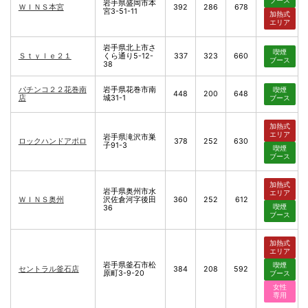
ブース
岩手県盛岡市本
ＷＩＮＳ本宮
392
286
678
宮3-51-11
加熱式
エリア
岩手県北上市さ
喫煙
Ｓｔｙｌｅ２１
くら通り5-12-
337
323
660
ブース
38
パチンコ２２花巻南
岩手県花巻市南
喫煙
448
200
648
店
城31-1
ブース
加熱式
エリア
岩手県滝沢市巣
ロックハンドアポロ
378
252
630
子91-3
喫煙
ブース
加熱式
岩手県奥州市水
エリア
ＷＩＮＳ奥州
沢佐倉河字後田
360
252
612
喫煙
36
ブース
加熱式
エリア
岩手県釜石市松
喫煙
セントラル釜石店
384
208
592
原町3-9-20
ブース
女性
専用