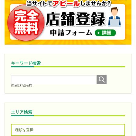
キーワード検索
(店舗名または住所)
エリア検索