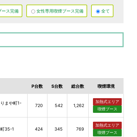
ブース
完備
女性専用
喫煙ブース
完備
全て
P
台数
S
台数
総
台数
喫煙
環境
加熱式
エリア
りまや町1-
720
542
1,262
喫煙
ブース
加熱式
エリア
35-1
424
345
769
喫煙
ブース