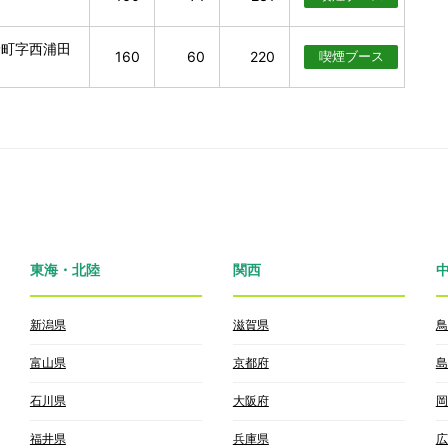
野町字西浦田
160
60
220
喫煙
ブース
東海・北陸
関西
新潟県
滋賀県
鳥
富山県
京都府
島
石川県
大阪府
岡
福井県
兵庫県
広