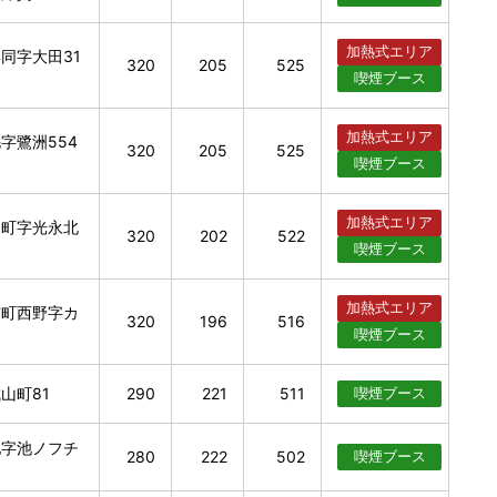
加熱式
エリア
同字大田31
320
205
525
喫煙
ブース
加熱式
エリア
字鷺洲554
320
205
525
喫煙
ブース
加熱式
エリア
岡町字光永北
320
202
522
喫煙
ブース
加熱式
エリア
市町西野字カ
320
196
516
喫煙
ブース
山町81
290
221
511
喫煙
ブース
池字池ノフチ
280
222
502
喫煙
ブース