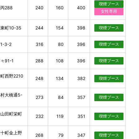
喫煙
ブース
丙288
240
160
400
女性
専用
町10-35
244
154
398
喫煙
ブース
-3-2
316
80
396
喫煙
ブース
91-1
288
108
396
喫煙
ブース
町西野2210
248
134
382
喫煙
ブース
村大橋通5-
273
84
357
喫煙
ブース
佐山田町栄町
232
119
351
喫煙
ブース
万十町金上野
268
79
347
喫煙
ブース