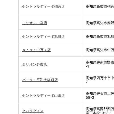
セントラルディーボ朝倉店
高知県高知市朝倉
ミリオン一宮店
高知県高知市薊野東
セントラルディーボ旭町店
高知県高知市旭町1
ａｃｓｈ中万々店
高知県高知市中万々
高知県香南市野市
ミリオン野市店
-1
高知県四万十市中
パーラー平和大橋通店
7
高知県香美市土
セントラルディーボ山田店
58-3
高知県高岡郡四
Ｐパラダイス
字三本松1323-1