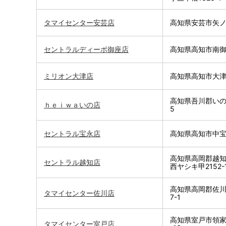
タマイセンター安芸店
高知県安芸市矢ノ丸
セントラルディーボ御座店
高知県高知市南御座
ミリオン大津店
高知県高知市大津乙
高知県吾川郡いの町
ｈｅｉｗａいの店
5
セントラル宝永店
高知県高知市中宝永
高知県高岡郡越
セントラル越知店
西ヤシキ甲2152-
高知県高岡郡佐川
タマイセンター佐川店
7-1
高知県室戸市領家
タマイセンター室戸店