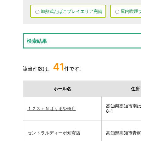
加熱式たばこ
プレイエリア
完備
屋内喫煙
検索結果
41
該当件数は、
件です。
ホール名
住所
高知県高知市南は
１２３＋Ｎはりまや橋店
8-1
セントラルディーボ知寄店
高知県高知市青柳町