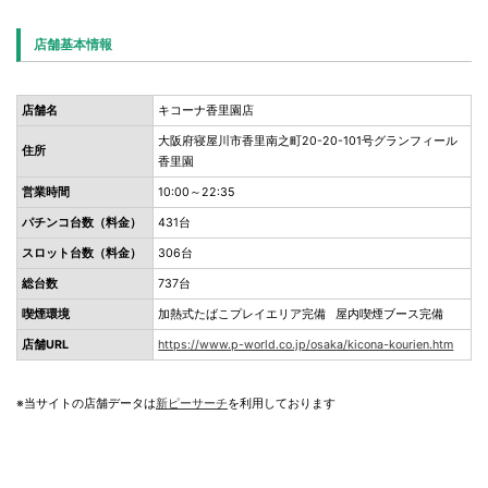
店舗基本情報
店舗名
キコーナ香里園店
大阪府寝屋川市香里南之町20-20-101号グランフィール
住所
香里園
営業時間
10:00～22:35
パチンコ台数（料金）
431台
スロット台数（料金）
306台
総台数
737台
喫煙環境
加熱式たばこプレイエリア完備 屋内喫煙ブース完備
店舗URL
https://www.p-world.co.jp/osaka/kicona-kourien.htm
※当サイトの店舗データは
新ピーサーチ
を利用しております