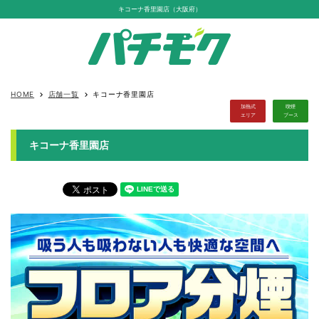
キコーナ香里園店（大阪府）
HOME
店舗一覧
キコーナ香里園店
keyboard_arrow_right
keyboard_arrow_right
加熱式
喫煙
エリア
ブース
キコーナ香里園店