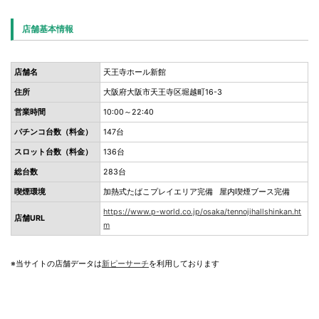
店舗基本情報
店舗名
天王寺ホール新館
住所
大阪府大阪市天王寺区堀越町16-3
営業時間
10:00～22:40
パチンコ台数（料金）
147台
スロット台数（料金）
136台
総台数
283台
喫煙環境
加熱式たばこプレイエリア完備 屋内喫煙ブース完備
https://www.p-world.co.jp/osaka/tennojihallshinkan.ht
店舗URL
m
※当サイトの店舗データは
新ピーサーチ
を利用しております