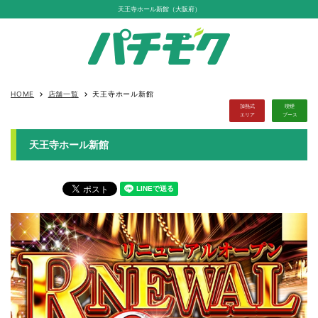
天王寺ホール新館（大阪府）
HOME
店舗一覧
天王寺ホール新館
keyboard_arrow_right
keyboard_arrow_right
加熱式
喫煙
エリア
ブース
天王寺ホール新館