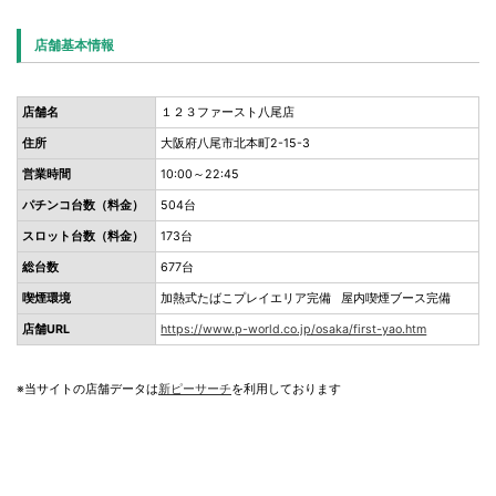
店舗基本情報
店舗名
１２３ファースト八尾店
住所
大阪府八尾市北本町2-15-3
営業時間
10:00～22:45
パチンコ台数（料金）
504台
スロット台数（料金）
173台
総台数
677台
喫煙環境
加熱式たばこプレイエリア完備 屋内喫煙ブース完備
店舗URL
https://www.p-world.co.jp/osaka/first-yao.htm
※当サイトの店舗データは
新ピーサーチ
を利用しております