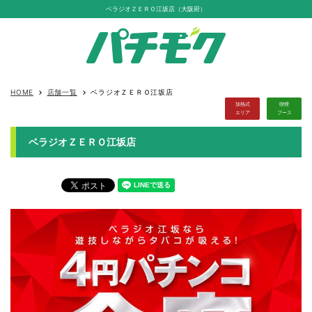
ベラジオＺＥＲＯ江坂店（大阪府）
HOME
店舗一覧
ベラジオＺＥＲＯ江坂店
keyboard_arrow_right
keyboard_arrow_right
加熱式
喫煙
エリア
ブース
ベラジオＺＥＲＯ江坂店