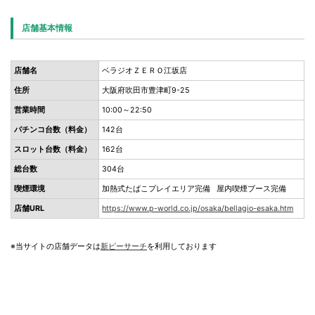
店舗基本情報
店舗名
ベラジオＺＥＲＯ江坂店
住所
大阪府吹田市豊津町9-25
営業時間
10:00～22:50
パチンコ台数（料金）
142台
スロット台数（料金）
162台
総台数
304台
喫煙環境
加熱式たばこプレイエリア完備 屋内喫煙ブース完備
店舗URL
https://www.p-world.co.jp/osaka/bellagio-esaka.htm
※当サイトの店舗データは
新ピーサーチ
を利用しております