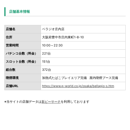
店舗基本情報
店舗名
ベラジオ庄内店
住所
大阪府豊中市庄内東町1-8-10
営業時間
10:00～22:30
パチンコ台数（料金）
221台
スロット台数（料金）
151台
総台数
372台
喫煙環境
加熱式たばこプレイエリア完備 屋内喫煙ブース完備
店舗URL
https://www.p-world.co.jp/osaka/bellagio-s.htm
※当サイトの店舗データは
新ピーサーチ
を利用しております