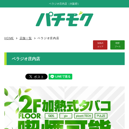
ベラジオ庄内店（大阪府）
HOME
店舗一覧
ベラジオ庄内店
keyboard_arrow_right
keyboard_arrow_right
加熱式
喫煙
エリア
ブース
ベラジオ庄内店