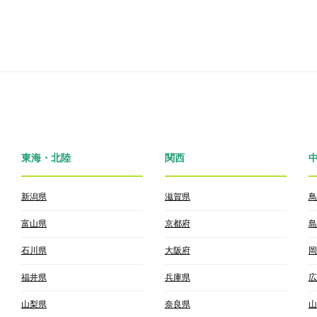
東海・北陸
関西
新潟県
滋賀県
鳥
富山県
京都府
島
石川県
大阪府
岡
福井県
兵庫県
広
山梨県
奈良県
山