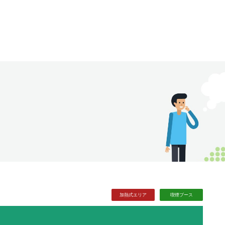
加熱式
エリア
喫煙
ブース