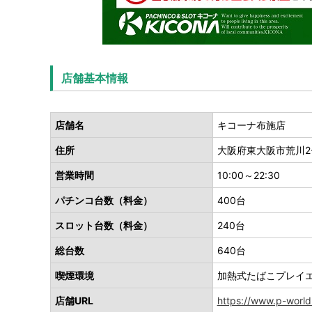
店舗基本情報
店舗名
キコーナ布施店
住所
大阪府東大阪市荒川2-
営業時間
10:00～22:30
パチンコ台数（料金）
400台
スロット台数（料金）
240台
総台数
640台
喫煙環境
加熱式たばこプレイ
店舗URL
https://www.p-world