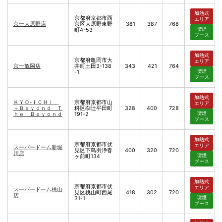
加熱式
京都府京都市西
エリア
京一大原野店
京区大原野東野
381
387
768
喫煙
町4-53
ブース
加熱式
京都府亀岡市大
エリア
京一亀岡店
井町土田3-138
343
421
764
喫煙
-1
ブース
加熱式
ＫＹＯ‐ＩＣＨＩ
京都府京都市山
エリア
＋Ｂｅｙｏｎｄ Ｔ
科区椥辻平田町
328
400
728
喫煙
ｈｅ Ｂｅｙｏｎｄ
191-2
ブース
加熱式
京都府京都市伏
エリア
スーパードーム新堀
見区下鳥羽浄春
400
320
720
川店
喫煙
ヶ前町134
ブース
加熱式
京都府京都市伏
エリア
スーパードーム桃山
見区桃山町西尾
418
302
720
店
喫煙
31-1
ブース