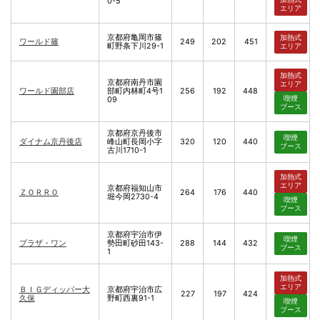
0-5
エリア
京都府亀岡市篠
加熱式
ワールド篠
249
202
451
町野条下川29-1
エリア
加熱式
京都府南丹市園
エリア
ワールド園部店
部町内林町4号1
256
192
448
喫煙
09
ブース
京都府京丹後市
喫煙
ダイナム京丹後店
峰山町長岡小字
320
120
440
ブース
古川1710-1
加熱式
エリア
京都府福知山市
ＺＯＲＲＯ
264
176
440
堀今岡2730-4
喫煙
ブース
京都府宇治市伊
喫煙
プラザ・ワン
勢田町砂田143-
288
144
432
ブース
1
加熱式
エリア
ＢＩＧディッパー大
京都府宇治市広
227
197
424
久保
野町西裏91-1
喫煙
ブース