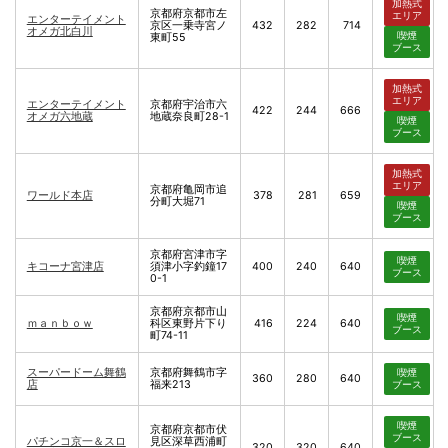
加熱式
京都府京都市左
エリア
エンターテイメント
京区一乗寺宮ノ
432
282
714
オメガ北白川
喫煙
東町55
ブース
加熱式
エリア
エンターテイメント
京都府宇治市六
422
244
666
オメガ六地蔵
地蔵奈良町28-1
喫煙
ブース
加熱式
エリア
京都府亀岡市追
ワールド本店
378
281
659
分町大堀71
喫煙
ブース
京都府宮津市字
喫煙
キコーナ宮津店
須津小字釣鐘17
400
240
640
ブース
0-1
京都府京都市山
喫煙
ｍａｎｂｏｗ
科区東野片下り
416
224
640
ブース
町74-11
スーパードーム舞鶴
京都府舞鶴市字
喫煙
360
280
640
店
福来213
ブース
喫煙
京都府京都市伏
ブース
パチンコ京一＆スロ
見区深草西浦町
320
320
640