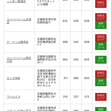
ット京一西浦店
1-5プラネット
加熱式
ビル地階
エリア
加熱式
エリア
スーパードーム木津
京都府木津川市
432
206
638
店
吐師松葉11
喫煙
ブース
加熱式
京都府京都市右
エリア
デ・マッセ梅津店
京区梅津南広町
368
240
608
喫煙
1-1
ブース
京都府与謝郡与
スーパードーム野田
喫煙
謝野町字石川15
360
245
605
川店
ブース
41-1
京都府京都市中
加熱式
京区寺町通錦小
エリア
路下る東大文字
オメガ寺町
311
289
600
町302・303寺
喫煙
町ＭＥＧＡＰＯ
ブース
ＷＥＲビル
京都府亀岡市大
加熱式
ワールド３
井町土田2-29-
315
257
572
エリア
4
京都府京都市伏
喫煙
イチバン久御山淀店
見区淀生津町5
280
280
560