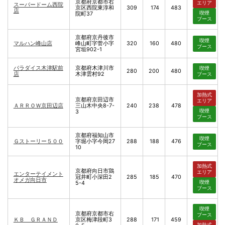
京都府京都市右
エリア
スーパードーム西院
京区西院東淳和
309
174
483
店
喫煙
院町37
ブース
京都府京丹後市
喫煙
マルハン峰山店
峰山町字菅小字
320
160
480
ブース
宮垣902-1
パラダイス木津駅前
京都府木津川市
喫煙
280
200
480
店
木津雲村92
ブース
加熱式
京都府京田辺市
エリア
ＡＲＲＯＷ京田辺店
三山木中央8-7-
240
238
478
喫煙
3
ブース
京都府福知山市
喫煙
Ｇストーリー５００
字堀小字今岡27
288
188
476
ブース
10
加熱式
京都府向日市鶏
エリア
エンターテイメント
冠井町小深田2
285
185
470
オメガ向日市
喫煙
5-4
ブース
喫煙
京都府京都市右
ブース
ＫＢ ＧＲＡＮＤ
京区梅津段町3
288
171
459
加熱式