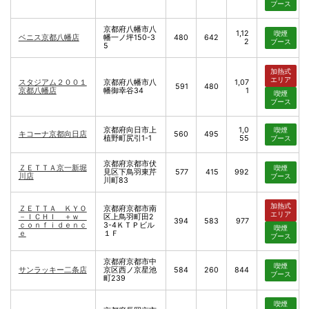
ブース
京都府八幡市八
1,12
喫煙
ベニス京都八幡店
幡一ノ坪150-3
480
642
2
ブース
5
加熱式
エリア
スタジアム２００１
京都府八幡市八
1,07
591
480
京都八幡店
幡御幸谷34
1
喫煙
ブース
京都府向日市上
1,0
喫煙
キコーナ京都向日店
560
495
植野町尻引1-1
55
ブース
京都府京都市伏
ＺＥＴＴＡ京一新堀
喫煙
見区下鳥羽東芹
577
415
992
川店
ブース
川町83
加熱式
ＺＥＴＴＡ ＫＹＯ
京都府京都市南
エリア
－ＩＣＨＩ ＋ｗ
区上鳥羽町田2
394
583
977
ｃｏｎｆｉｄｅｎｃ
3-4ＫＴＰビル
喫煙
ｅ
１Ｆ
ブース
京都府京都市中
喫煙
サンラッキー二条店
京区西ノ京星池
584
260
844
ブース
町239
喫煙