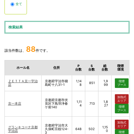
全て
検索結果
88
該当件数は、
件です。
P
S
総
喫煙
ホール名
住所
台数
台数
台数
環境
ＺＥＴＴＡ京一宇治
京都府宇治市槇
1,14
1,9
喫煙
851
店
島町十八31-1
8
99
ブース
加熱式
京都府京都市伏
エリア
1,11
1,8
京一本店
見区下鳥羽浄春
713
4
27
喫煙
ケ前140
ブース
加熱式
京都府宇治市大
エリア
グランキコーナ京都
1,15
久保町旦椋124-
648
502
宇治店
0
喫煙
3