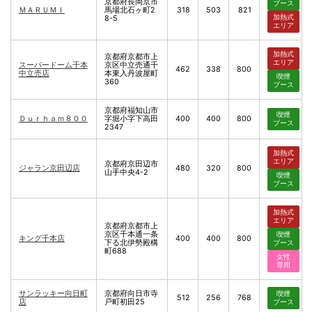
京都府長岡京市
ブース
ＭＡＲＵＭＩ
馬場北石ヶ町2
318
503
821
加熱式
8-5
エリア
加熱式
京都府京都市上
エリア
スーパードーム千本
京区中立売通千
462
338
800
中立売店
本東入丹波屋町
喫煙
360
ブース
京都府福知山市
喫煙
Ｄｕｒｈａｍ８００
字堀小字下高田
400
400
800
ブース
2347
加熱式
エリア
京都府京田辺市
ジャラン京田辺店
480
320
800
山手中央4-2
喫煙
ブース
加熱式
エリア
京都府京都市上
京区千本通一条
喫煙
キング千本店
400
400
800
下る北伊勢殿構
ブース
町688
女性
専用
サンラッキー向日町
京都府向日市寺
喫煙
512
256
768
店
戸町初田25
ブース