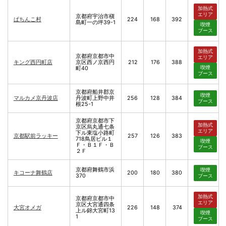
加熱式
エリア
京都府宇治市槇
ぱちんこ村
224
168
392
島町一の坪39-1
喫煙
ブース
加熱式
京都府京都市中
エリア
キング西円町店
京区西ノ京西円
212
176
388
喫煙
町40
ブース
京都府船井郡京
喫煙
マルカメ京丹波店
丹波町上野中井
256
128
384
ブース
根25-1
京都府京都市下
加熱式
京区烏丸通七条
エリア
下ル東塩小路町
京都駅前ラッキー
257
126
383
718鳥居ビル１
喫煙
Ｆ・Ｂ１Ｆ・Ｂ
ブース
２Ｆ
京都府舞鶴市浜
喫煙
キコーナ舞鶴店
200
180
380
370
ブース
加熱式
京都府京都市中
エリア
京区大宮通四条
大宮オメガ
226
148
374
上ル錦大宮町13
喫煙
1
ブース