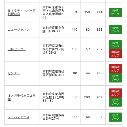
京都府京都市下
ＢＩＧディッパー京
京区七条通烏丸
喫煙
74
150
224
都駅前店
東入真苧屋町2
ブース
03
京都府長岡京市
喫煙
ニュージャパン
140
83
223
開田1-19-22
ブース
喫煙
京都府京都市山
ブース
山科センター
科区竹鼻竹ノ街
150
57
207
加熱式
道町39-2
エリア
加熱式
エリア
京都府京都市伏
センター
161
44
205
見区新町5-495
喫煙
ブース
加熱式
京都府京都市西
エリア
オメガ千代原口２番
京区桂千代原町
0
203
203
館
喫煙
58・59
ブース
京都府城陽市寺
喫煙
ジャパンエース
133
64
197
田袋尻27-4
ブース