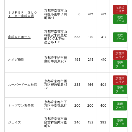
加熱式
京都府京都市山
エリア
ＳＵＰＥＲ ＳＬＯ
科区小山中ノ川
0
421
421
Ｔ 京一山科東店
喫煙
町16-1
ブース
京都府京都市山
科区安朱南屋敷
喫煙
山科ＫＢホール
238
179
417
町30-7木下物
ブース
産ビル１Ｆ
加熱式
エリア
京都府宇治市槇
オメガ槇島
195
215
410
島町中川原207
喫煙
ブース
加熱式
京都府京都市西
エリア
スーパードーム桂店
京区樫原鴫谷41
238
166
404
喫煙
-2
ブース
京都府京都市下
喫煙
トップワン五条店
京区中堂寺北町
200
200
400
ブース
16-6
京都府京都市南
喫煙
ジェイズ
区吉祥院内河原
240
152
392
ブース
町17