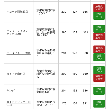
加熱式
エリア
京都府舞鶴市字
キコーナ西舞鶴店
239
127
366
上安75-1
喫煙
ブース
喫煙
京都府京都市北
ブース
エンターテイメント
区北野上白梅町
196
165
361
オメガ白梅町
加熱式
28・29-1
エリア
加熱式
京都府相楽郡精
エリア
パラダイス三山木店
華町菱田桑町6-
234
126
360
喫煙
2
ブース
喫煙
京都府京都市山
ブース
ダイアナ山科店
科区椥辻池尻町
200
160
360
加熱式
12
エリア
京都府舞鶴市森
喫煙
ヤング
204
132
336
大田野441
ブース
ＢＩＧディッパー田
京都府京田辺市
喫煙
176
156
332
辺店
田辺中央1-7-1
ブース