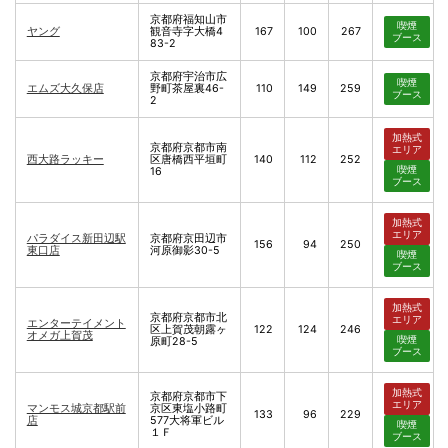
京都府福知山市
喫煙
ヤング
観音寺字大橋4
167
100
267
ブース
83-2
京都府宇治市広
喫煙
エムズ大久保店
野町茶屋裏46-
110
149
259
ブース
2
加熱式
京都府京都市南
エリア
西大路ラッキー
区唐橋西平垣町
140
112
252
喫煙
16
ブース
加熱式
エリア
パラダイス新田辺駅
京都府京田辺市
156
94
250
東口店
河原御影30-5
喫煙
ブース
加熱式
京都府京都市北
エリア
エンターテイメント
区上賀茂朝露ヶ
122
124
246
オメガ上賀茂
喫煙
原町28-5
ブース
加熱式
京都府京都市下
エリア
マンモス城京都駅前
京区東塩小路町
133
96
229
店
577大将軍ビル
喫煙
１Ｆ
ブース