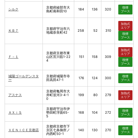
京都府綾部市大
喫煙
シルク
184
136
320
島町南和田10
ブース
加熱式
エリア
京都府宇治市六
ＫＢ７
258
52
310
地蔵奈良町42
喫煙
ブース
加熱式
京都府京都市東
エリア
Ｆ－１
山区宮川筋1-22
151
158
309
喫煙
4
ブース
城陽ゴールデンスタ
京都府城陽市寺
喫煙
176
124
300
ー
田高田47-1
ブース
京都府亀岡市大
加熱式
アスナス
井町並河3-4-1
199
80
279
エリア
0
京都府宇治市伊
喫煙
ＡＸｉＳ
勢田町浮面65-
168
104
272
ブース
5
京都府京都市下
喫煙
ＶＥＮＩＣＥ京都店
京区七条御所ノ
140
130
270
ブース
内西町50-1