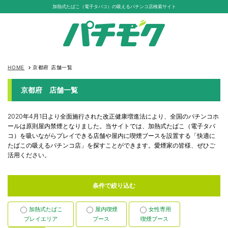
加熱式たばこ（電子タバコ）の吸えるパチンコ店検索サイト
HOME
京都府 店舗一覧
keyboard_arrow_right
京都府 店舗一覧
2020年4月1日より全面施行された改正健康増進法により、全国のパチンコホ
ールは原則屋内禁煙となりました。当サイトでは、加熱式たばこ（電子タバ
コ）を吸いながらプレイできる店舗や屋内に喫煙ブースを設置する「快適に
たばこの吸えるパチンコ店」を探すことができます。愛煙家の皆様、ぜひご
活用ください。
条件で絞り込む
加熱式たばこ
屋内喫煙
女性専用
プレイエリア
ブース
喫煙ブース