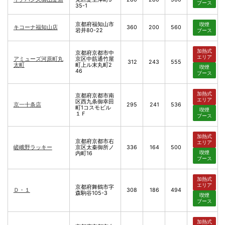
ブース
35-1
京都府福知山市
喫煙
キコーナ福知山店
360
200
560
岩井80-22
ブース
加熱式
京都府京都市中
エリア
アミューズ河原町丸
京区中筋通竹屋
312
243
555
太町
町上ル末丸町2
喫煙
46
ブース
加熱式
京都府京都市南
エリア
区西九条御幸田
京一十条店
295
241
536
町1コスモビル
喫煙
１Ｆ
ブース
加熱式
京都府京都市右
エリア
嵯峨野ラッキー
京区太秦御所ノ
336
164
500
喫煙
内町16
ブース
加熱式
エリア
京都府舞鶴市字
Ｄ・１
308
186
494
森駒谷105-3
喫煙
ブース
加熱式