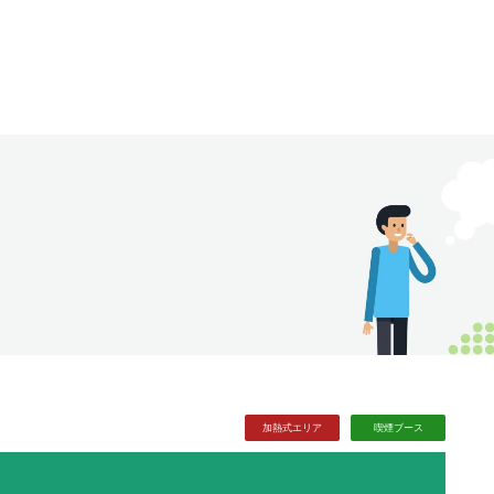
加熱式
エリア
喫煙
ブース