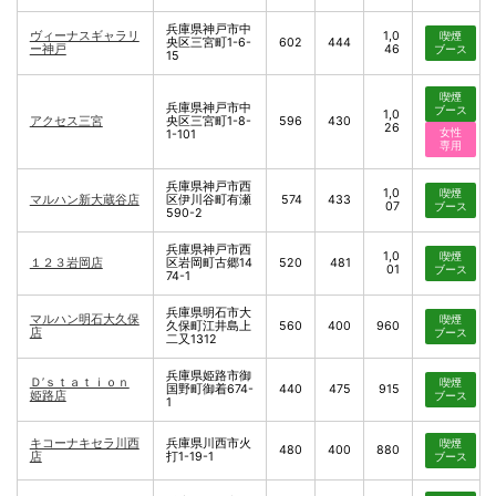
兵庫県神戸市中
ヴィーナスギャラリ
1,0
喫煙
央区三宮町1-6-
602
444
ー神戸
46
ブース
15
喫煙
兵庫県神戸市中
ブース
1,0
アクセス三宮
央区三宮町1-8-
596
430
26
女性
1-101
専用
兵庫県神戸市西
1,0
喫煙
マルハン新大蔵谷店
区伊川谷町有瀬
574
433
07
ブース
590-2
兵庫県神戸市西
1,0
喫煙
１２３岩岡店
区岩岡町古郷14
520
481
01
ブース
74-1
兵庫県明石市大
マルハン明石大久保
喫煙
久保町江井島上
560
400
960
店
ブース
二又1312
兵庫県姫路市御
Ｄ’ｓｔａｔｉｏｎ
喫煙
国野町御着674-
440
475
915
姫路店
ブース
1
キコーナキセラ川西
兵庫県川西市火
喫煙
480
400
880
店
打1-19-1
ブース