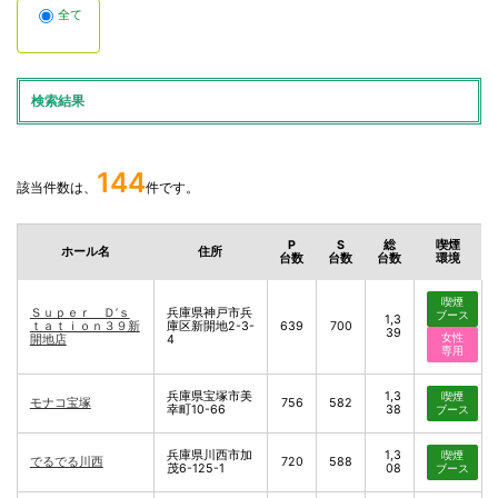
全て
検索結果
144
該当件数は、
件です。
P
S
総
喫煙
ホール名
住所
台数
台数
台数
環境
喫煙
Ｓｕｐｅｒ Ｄ’ｓ
兵庫県神戸市兵
ブース
1,3
ｔａｔｉｏｎ３９新
庫区新開地2-3-
639
700
39
女性
開地店
4
専用
兵庫県宝塚市美
1,3
喫煙
モナコ宝塚
756
582
幸町10-66
38
ブース
兵庫県川西市加
1,3
喫煙
でるでる川西
720
588
茂6-125-1
08
ブース