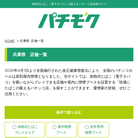
加熱式たばこ（電子タバコ）の吸えるパチンコ店検索サイト
HOME
兵庫県 店舗一覧
keyboard_arrow_right
兵庫県 店舗一覧
2020年4月1日より全面施行された改正健康増進法により、全国のパチンコホ
ールは原則屋内禁煙となりました。当サイトでは、加熱式たばこ（電子タバ
コ）を吸いながらプレイできる店舗や屋内に喫煙ブースを設置する「快適に
たばこの吸えるパチンコ店」を探すことができます。愛煙家の皆様、ぜひご
活用ください。
条件で絞り込む
加熱式たばこ
屋内喫煙
女性専用
プレイエリア
ブース
喫煙ブース