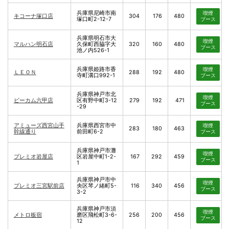
兵庫県尼崎市南
喫煙
キコーナ塚口店
304
176
480
塚口町2-12-7
ブース
兵庫県明石市大
喫煙
マルハン明石店
久保町西脇字大
320
160
480
ブース
池ノ内526-1
兵庫県姫路市香
喫煙
ＬＥＯＮ
288
192
480
寺町溝口992-1
ブース
兵庫県神戸市北
喫煙
ビーカム六甲店
区有野中町3-12
279
192
471
ブース
-29
アミューズ西宮山手
兵庫県西宮市中
喫煙
283
180
463
幹線通り
前田町6-2
ブース
兵庫県神戸市灘
喫煙
プレミオ岩屋店
区岩屋中町1-2-
167
292
459
ブース
1
兵庫県神戸市中
喫煙
プレミオ三宮駅前店
央区琴ノ緒町5-
116
340
456
ブース
3-2
兵庫県神戸市須
喫煙
メトロ板宿
磨区飛松町3-6-
256
200
456
ブース
12