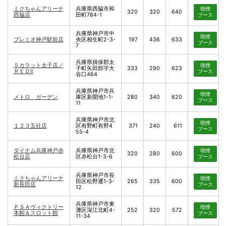
ミクちゃんアリーナ
兵庫県西脇市和
喫煙
320
320
640
西脇店
田町784-1
ブース
兵庫県神戸市中
喫煙
プレミオ神戸駅前店
央区相生町2-3-
197
436
633
ブース
7
兵庫県揖保郡太
５カラット太子店／
喫煙
子町矢田部字大
333
290
623
ＲＥＤⅡ
ブース
谷口464
兵庫県神戸市兵
喫煙
メトロ ガーデン
庫区新開地1-1-
280
340
620
ブース
11
兵庫県神戸市北
喫煙
１２３五社店
区有野町有野4
371
240
611
ブース
55-4
ダイナム兵庫神戸赤
兵庫県神戸市北
喫煙
320
280
600
松台店
区赤松台1-3-6
ブース
兵庫県神戸市長
ミクちゃんアリーナ
喫煙
田区松野通1-3-
265
335
600
新長田店
ブース
12
兵庫県神戸市東
ＰＳＡヴィクトリー
喫煙
灘区深江北町4-
252
320
572
本館＆スロット館
ブース
11-34