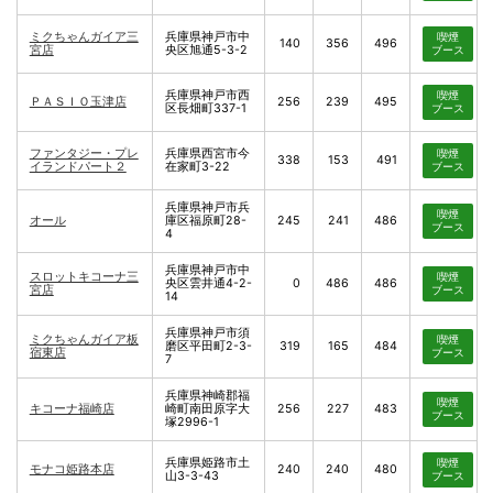
ミクちゃんガイア三
兵庫県神戸市中
喫煙
140
356
496
宮店
央区旭通5-3-2
ブース
兵庫県神戸市西
喫煙
ＰＡＳＩＯ玉津店
256
239
495
区長畑町337-1
ブース
ファンタジー・プレ
兵庫県西宮市今
喫煙
338
153
491
イランドパート２
在家町3-22
ブース
兵庫県神戸市兵
喫煙
オール
庫区福原町28-
245
241
486
ブース
4
兵庫県神戸市中
スロットキコーナ三
喫煙
央区雲井通4-2-
0
486
486
宮店
ブース
14
兵庫県神戸市須
ミクちゃんガイア板
喫煙
磨区平田町2-3-
319
165
484
宿東店
ブース
7
兵庫県神崎郡福
喫煙
キコーナ福崎店
崎町南田原字大
256
227
483
ブース
塚2996-1
兵庫県姫路市土
喫煙
モナコ姫路本店
240
240
480
山3-3-43
ブース