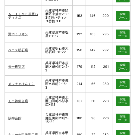
兵庫県神戸市須
Ａ ＴＩＭＥ須磨パ
磨区中落合2-2-
喫煙
153
146
299
ティオ店
3須磨パティオ
ブース
３番館３Ｆ
兵庫県洲本市塩
喫煙
洲本ミリオン
192
103
295
屋1-1-57
ブース
兵庫県明石市大
喫煙
ベニス明石店
150
142
292
明石町1-6-22
ブース
兵庫県神戸市須
喫煙
天一板宿店
磨区飛松町2-2-
179
112
291
ブース
3
兵庫県神戸市灘
喫煙
メッチャはんくら
区水道筋2-16-
214
66
280
ブース
3
兵庫県神戸市北
喫煙
モコ鈴蘭台店
区山田町小部字
167
111
278
ブース
広刈18
兵庫県神戸市東
喫煙
阪神会館
灘区御影本町2-
180
96
276
ブース
15-22
兵庫県西宮市甲
喫煙
キコーナ甲子園口店
180
72
252