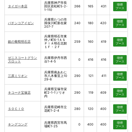
兵庫県神戸市長
喫煙
タイガー本店
田区若松町5-2-
266
165
431
ブース
1-110
兵庫県たつの市
喫煙
パチンコアイゼン
揖保川町新在家
240
180
420
ブース
207-7
兵庫県明石市東
仲ノ町6-1ＡＳ
喫煙
銀の葡萄明石店
259
160
419
ＰＩＡ明石北館
ブース
１Ｆ・２Ｆ
ゼニスコートグラン
兵庫県伊丹市西
喫煙
0
416
416
スロット
台1-4-5
ブース
兵庫県南あわじ
喫煙
三原ミリオン
市八木養宜上10
290
121
411
ブース
29-6
兵庫県宝塚市栄
喫煙
キコーナ宝塚店
町2-1-1ソリオ
290
119
409
ブース
内
兵庫県尼崎市立
喫煙
ＳＯＣＩＯ
280
120
400
花町1-2-4
ブース
兵庫県西宮市馬
喫煙
キングコング
0
400
400
場町1-25
ブース