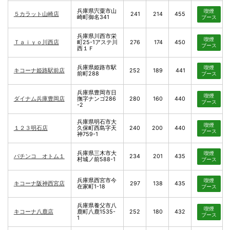
兵庫県宍粟市山
喫煙
５カラット山崎店
241
214
455
崎町御名341
ブース
兵庫県川西市栄
喫煙
Ｔａｉｙｏ川西店
町25-1アステ川
276
174
450
ブース
西１Ｆ
兵庫県姫路市駅
喫煙
キコーナ姫路駅前店
252
189
441
前町288
ブース
兵庫県豊岡市日
喫煙
ダイナム兵庫豊岡店
撫字ナンゴ286
280
160
440
ブース
-2
兵庫県明石市大
喫煙
１２３明石店
久保町西島字天
240
200
440
ブース
神759-1
兵庫県三木市大
喫煙
パチンコ オトム１
234
201
435
村城ノ前588-1
ブース
兵庫県西宮市今
喫煙
キコーナ阪神西宮店
297
138
435
在家町1-18
ブース
兵庫県養父市八
喫煙
キコーナ八鹿店
鹿町八鹿1535-
252
180
432
ブース
1