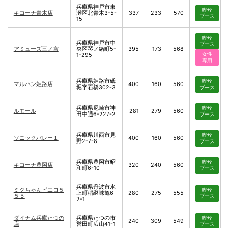
兵庫県神戸市東
喫煙
キコーナ青木店
灘区北青木3-5-
337
233
570
ブース
15
喫煙
兵庫県神戸市中
ブース
アミューズ三ノ宮
央区琴ノ緒町5-
395
173
568
女性
1-295
専用
兵庫県姫路市砥
喫煙
マルハン姫路店
400
160
560
堀字石橋302-3
ブース
兵庫県尼崎市神
喫煙
ルモール
281
279
560
田中通6-227-2
ブース
兵庫県川西市見
喫煙
ソニックバレー１
400
160
560
野2-7-8
ブース
兵庫県豊岡市昭
喫煙
キコーナ豊岡店
320
240
560
和町6-10
ブース
兵庫県丹波市氷
ミクちゃんピエロ５
喫煙
上町稲継味亀6
280
275
555
５５
ブース
2-1
ダイナム兵庫たつの
兵庫県たつの市
喫煙
240
309
549
店
誉田町広山41-1
ブース