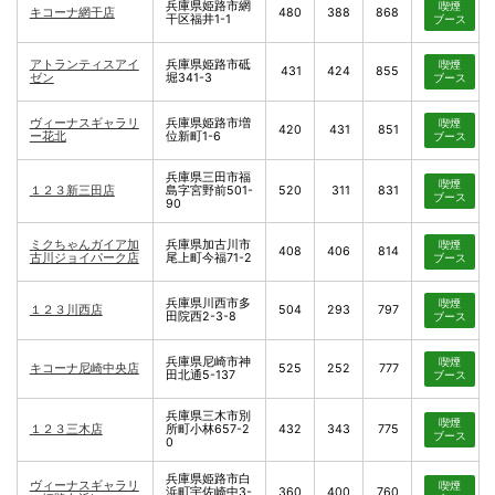
兵庫県姫路市網
喫煙
キコーナ網干店
480
388
868
干区福井1-1
ブース
アトランティスアイ
兵庫県姫路市砥
喫煙
431
424
855
ゼン
堀341-3
ブース
ヴィーナスギャラリ
兵庫県姫路市増
喫煙
420
431
851
ー花北
位新町1-6
ブース
兵庫県三田市福
喫煙
１２３新三田店
島字宮野前501-
520
311
831
ブース
90
ミクちゃんガイア加
兵庫県加古川市
喫煙
408
406
814
古川ジョイパーク店
尾上町今福71-2
ブース
兵庫県川西市多
喫煙
１２３川西店
504
293
797
田院西2-3-8
ブース
兵庫県尼崎市神
喫煙
キコーナ尼崎中央店
525
252
777
田北通5-137
ブース
兵庫県三木市別
喫煙
１２３三木店
所町小林657-2
432
343
775
ブース
0
兵庫県姫路市白
ヴィーナスギャラリ
喫煙
浜町宇佐崎中3-
360
400
760