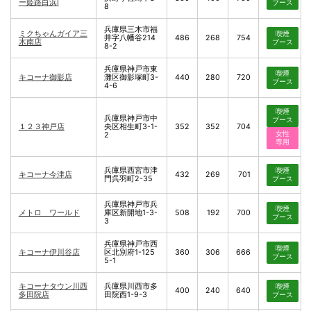
ー姫路白浜Ⅰ
ブース
8
兵庫県三木市福
ミクちゃんガイア三
喫煙
井字八幡谷214
486
268
754
木南店
ブース
8-2
兵庫県神戸市東
喫煙
キコーナ御影店
灘区御影塚町3-
440
280
720
ブース
4-6
喫煙
兵庫県神戸市中
ブース
１２３神戸店
央区相生町3-1-
352
352
704
女性
2
専用
兵庫県西宮市津
喫煙
キコーナ今津店
432
269
701
門呉羽町2-35
ブース
兵庫県神戸市兵
喫煙
メトロ ワールド
庫区新開地1-3-
508
192
700
ブース
3
兵庫県神戸市西
喫煙
キコーナ伊川谷店
区北別府1-125
360
306
666
ブース
5-1
キコーナタウン川西
兵庫県川西市多
喫煙
400
240
640
多田院店
田院西1-9-3
ブース