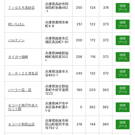
兵庫県高砂市阿
喫煙
ＴＩＧＥＲ高砂店
弥陀町魚橋482
250
124
374
ブース
-1
兵庫県豊岡市寿
喫煙
村いちばん
251
122
373
町4-8
ブース
兵庫県姫路市広
喫煙
パルテノン
200
172
372
畑区高浜町1-91
ブース
兵庫県神崎郡福
喫煙
タイガー福崎
崎町南田原302
256
116
372
ブース
1
兵庫県淡路市大
喫煙
Ｃ－ＲＩＺＥ津名店
240
132
372
谷863-1
ブース
兵庫県加古郡稲
喫煙
パーラー花・花
美町中村字道間
160
203
363
ブース
1222
兵庫県神戸市中
キコーナ神戸中央ス
喫煙
央区南本町通3-
0
362
362
ロット館
ブース
1-6
兵庫県朝来市和
喫煙
キコーナ和田山店
田山町枚田字池
216
144
360
ブース
寺792-2