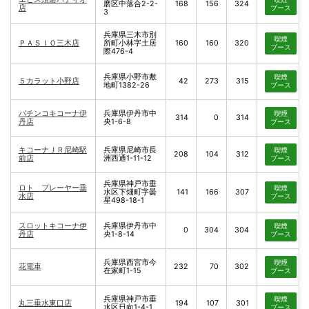
磨区中落合2-2-
168
156
324
店
ブース
3
兵庫県三木市別
喫煙
ＰＡＳＩＯ三木店
所町小林字土居
160
160
320
ブース
際476-4
兵庫県小野市敷
喫煙
５カラット小野店
42
273
315
地町1382-26
ブース
パチンコキコーナ伊
兵庫県伊丹市中
喫煙
314
0
314
丹店
央1-6-8
ブース
キコーナＪＲ尼崎駅
兵庫県尼崎市長
喫煙
208
104
312
前店
洲西通1-11-12
ブース
兵庫県神戸市垂
ロト プレーヤー垂
喫煙
水区下畑町字曇
141
166
307
水店
ブース
星498-18-1
スロットキコーナ伊
兵庫県伊丹市中
喫煙
0
304
304
丹店
央1-8-14
ブース
兵庫県西宮市今
喫煙
花電車
232
70
302
在家町1-15
ブース
兵庫県神戸市垂
喫煙
丸三垂水東口店
194
107
301
水区日向1-4-1
ブース