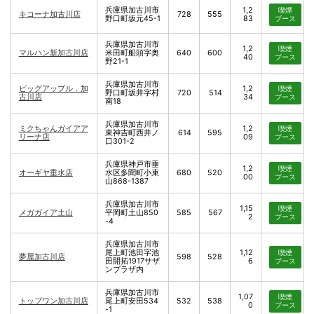
兵庫県加古川市
1,2
喫煙
キコーナ加古川店
728
555
野口町坂元45-1
83
ブース
兵庫県加古川市
1,2
喫煙
マルハン新加古川店
米田町船頭字奥
640
600
40
ブース
野21-1
兵庫県加古川市
ビッグアップル．加
1,2
喫煙
野口町坂井字村
720
514
古川店
34
ブース
南18
兵庫県加古川市
ミクちゃんガイアア
1,2
喫煙
東神吉町西井ノ
614
595
リーナ店
09
ブース
口301-2
兵庫県神戸市垂
1,2
喫煙
オーギヤ垂水店
水区多聞町小束
680
520
00
ブース
山868-1387
兵庫県加古川市
1,15
喫煙
メガガイア土山
平岡町土山850
585
567
2
ブース
-4
兵庫県加古川市
尾上町池田字池
1,12
喫煙
夢屋加古川店
598
528
田開拓1917サザ
6
ブース
ンプラザ内
兵庫県加古川市
1,07
喫煙
トップワン加古川店
尾上町安田534
532
538
0
ブース
-1