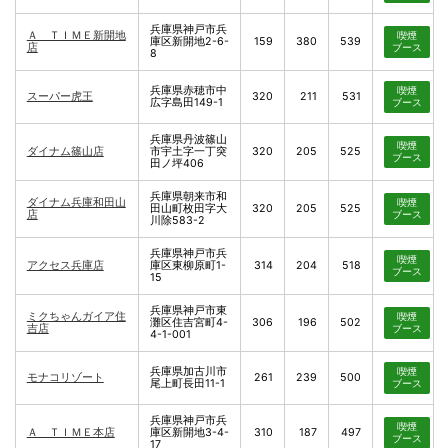
兵庫県神戸市兵
Ａ ＴＩＭＥ新開地
喫煙
庫区新開地2-6-
159
380
539
店
ブース
8
兵庫県赤穂市中
喫煙
スーパー虎王
320
211
531
広字島田149-1
ブース
兵庫県丹波篠山
喫煙
ダイナム篠山店
市宇土字一丁突
320
205
525
ブース
田ノ坪406
兵庫県朝来市和
ダイナム兵庫和田山
喫煙
田山町枚田字大
320
205
525
店
ブース
川除583-2
兵庫県神戸市兵
喫煙
アクセス兵庫店
庫区東柳原町1-
314
204
518
ブース
15
兵庫県神戸市東
ミクちゃんガイア住
喫煙
灘区住吉宮町4-
306
196
502
吉店
ブース
4-1-001
兵庫県加古川市
喫煙
モナコリゾート
261
239
500
尾上町長田11-1
ブース
兵庫県神戸市兵
喫煙
Ａ ＴＩＭＥ本店
庫区新開地3-4-
310
187
497
ブース
17