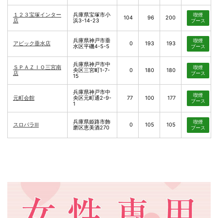
１２３宝塚インター
兵庫県宝塚市小
喫煙
104
96
200
店
浜3-14-23
ブース
兵庫県神戸市垂
喫煙
アビック垂水店
0
193
193
水区平磯4-5-5
ブース
兵庫県神戸市中
ＳＰＡＺＩＯ三宮南
喫煙
央区三宮町1-7-
0
180
180
店
ブース
15
兵庫県神戸市中
喫煙
元町会館
央区元町通2-9-
77
100
177
ブース
1
兵庫県姫路市飾
喫煙
スロパラⅢ
0
105
105
磨区恵美酒270
ブース