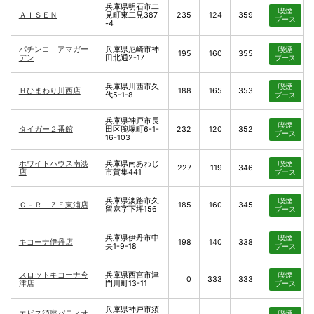
兵庫県明石市二
喫煙
ＡＩＳＥＮ
見町東二見387
235
124
359
ブース
-4
パチンコ アマガー
兵庫県尼崎市神
喫煙
195
160
355
デン
田北通2-17
ブース
兵庫県川西市久
喫煙
Ｈひまわり川西店
188
165
353
代5-1-8
ブース
兵庫県神戸市長
喫煙
タイガー２番館
田区腕塚町6-1-
232
120
352
ブース
16-103
ホワイトハウス南淡
兵庫県南あわじ
喫煙
227
119
346
店
市賀集441
ブース
兵庫県淡路市久
喫煙
Ｃ－ＲＩＺＥ東浦店
185
160
345
留麻字下坪156
ブース
兵庫県伊丹市中
喫煙
キコーナ伊丹店
198
140
338
央1-9-18
ブース
スロットキコーナ今
兵庫県西宮市津
喫煙
0
333
333
津店
門川町13-11
ブース
兵庫県神戸市須
エビス須磨パティオ
喫煙