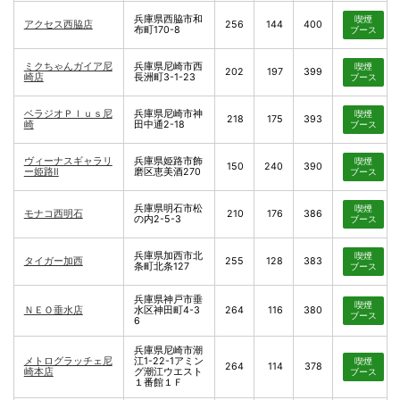
兵庫県西脇市和
喫煙
アクセス西脇店
256
144
400
布町170-8
ブース
ミクちゃんガイア尼
兵庫県尼崎市西
喫煙
202
197
399
崎店
長洲町3-1-23
ブース
ベラジオＰｌｕｓ尼
兵庫県尼崎市神
喫煙
218
175
393
崎
田中通2-18
ブース
ヴィーナスギャラリ
兵庫県姫路市飾
喫煙
150
240
390
ー姫路Ⅱ
磨区恵美酒270
ブース
兵庫県明石市松
喫煙
モナコ西明石
210
176
386
の内2-5-3
ブース
兵庫県加西市北
喫煙
タイガー加西
255
128
383
条町北条127
ブース
兵庫県神戸市垂
喫煙
ＮＥＯ垂水店
水区神田町4-3
264
116
380
ブース
6
兵庫県尼崎市潮
メトログラッチェ尼
江1-22-1アミン
喫煙
264
114
378
崎本店
グ潮江ウエスト
ブース
１番館１Ｆ