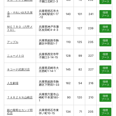
子園口北町2-3
ブース
兵庫県明石市大
る・それいゆ大久保
喫煙
久保町駅前1-17
140
101
241
店
ブース
-12
ＭＥＴＲＯ（六甲メ
兵庫県神戸市灘
喫煙
112
127
239
トロ）
区友田町4-4-3
ブース
兵庫県姫路市飾
喫煙
アップル
110
125
235
磨区中野田1-7
ブース
兵庫県西宮市甲
喫煙
ニューメトロ
128
99
227
子園口3-14-15
ブース
兵庫県尼崎市大
喫煙
キコーナ武庫川店
145
82
227
庄西町1-14-1
ブース
兵庫県姫路市飾
喫煙
人生劇場
162
54
216
磨区下野田1-33
ブース
兵庫県宍粟市山
喫煙
ＴＡＲＺＡＮ山崎店
崎町千本屋180-
90
120
210
ブース
1
銀の葡萄セカンド明
兵庫県明石市東
喫煙
134
71
205
石店
仲ノ町10-15
ブース