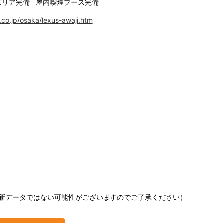
エリア完備 屋内喫煙ブース完備
.co.jp/osaka/lexus-awaji.htm
新データではない可能性がございますのでご了承ください）