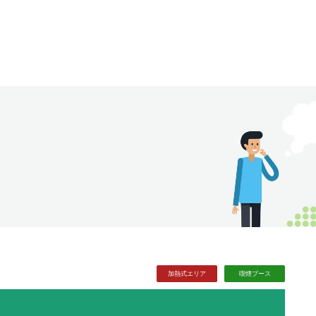
加熱式
エリア
喫煙
ブース