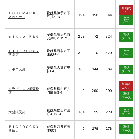
加熱式
エリア
ＧＯＧＯＭＡＲＵＳ
愛媛県伊予市下
194
150
344
ＡＮイーヨ
吾川803
喫煙
ブース
愛媛県新居浜市
喫煙
ｎｉｋｋｏ Ｒ＆Ｇ
252
72
324
沢津町2-11-33
ブース
ＢＩＧ１ＲＯＣＫＹ
愛媛県西条市玉
喫煙
320
0
320
西条店
津636-1
ブース
愛媛県大洲市中
喫煙
ポポロ大洲
160
144
304
村643-1
ブース
加熱式
エリア
クラブコロンボ森松
愛媛県松山市井
0
290
290
店
門町185-1
喫煙
ブース
愛媛県松山市湊
喫煙
大盛銀天街
184
95
279
町4-10-4
ブース
ＢＩＧ２ＲＯＣＫＹ
愛媛県西条市玉
喫煙
0
278
278
西条店
津601
ブース