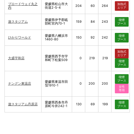
ブロードウェイ丸之
愛媛県松山市大
加熱式
204
60
264
内
街道2-5-4
エリア
愛媛県伊予郡砥
喫煙
遊スタジアム
159
84
243
部町宮内70-1
ブース
愛媛県八幡浜市
喫煙
ひかりワールド
150
92
242
1460-80
ブース
加熱式
エリア
愛媛県西予市宇
大盛宇和店
0
219
219
和町下松葉509
喫煙
ブース
喫煙
ブース
愛媛県東温市田
ナングン東温店
0
200
200
窪1910-1
女性
専用
愛媛県西条市丹
喫煙
遊スタジアム丹原店
130
69
199
原町今井242-1
ブース