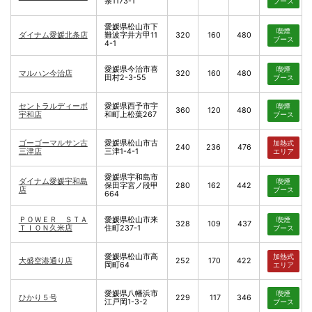
条1173-1
ブース
愛媛県松山市下
喫煙
ダイナム愛媛北条店
難波字井方甲11
320
160
480
ブース
4-1
愛媛県今治市喜
喫煙
マルハン今治店
320
160
480
田村2-3-55
ブース
セントラルディーボ
愛媛県西予市宇
喫煙
360
120
480
宇和店
和町上松葉267
ブース
ゴーゴーマルサン古
愛媛県松山市古
加熱式
240
236
476
三津店
三津1-4-1
エリア
愛媛県宇和島市
ダイナム愛媛宇和島
喫煙
保田字宮ノ段甲
280
162
442
店
ブース
664
ＰＯＷＥＲ ＳＴＡ
愛媛県松山市来
喫煙
328
109
437
ＴＩＯＮ久米店
住町237-1
ブース
愛媛県松山市高
加熱式
大盛空港通り店
252
170
422
岡町64
エリア
愛媛県八幡浜市
喫煙
ひかり５号
229
117
346
江戸岡1-3-2
ブース