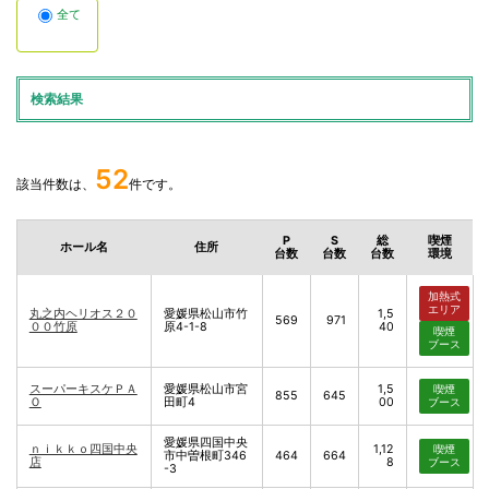
全て
検索結果
52
該当件数は、
件です。
P
S
総
喫煙
ホール名
住所
台数
台数
台数
環境
加熱式
エリア
丸之内ヘリオス２０
愛媛県松山市竹
1,5
569
971
００竹原
原4-1-8
40
喫煙
ブース
スーパーキスケＰＡ
愛媛県松山市宮
1,5
喫煙
855
645
Ｏ
田町4
00
ブース
愛媛県四国中央
ｎｉｋｋｏ四国中央
1,12
喫煙
市中曽根町346
464
664
店
8
ブース
-3