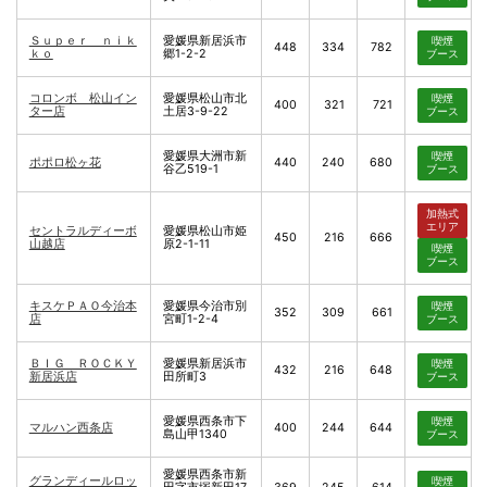
Ｓｕｐｅｒ ｎｉｋ
愛媛県新居浜市
喫煙
448
334
782
ｋｏ
郷1-2-2
ブース
コロンボ 松山イン
愛媛県松山市北
喫煙
400
321
721
ター店
土居3-9-22
ブース
愛媛県大洲市新
喫煙
ポポロ松ヶ花
440
240
680
谷乙519-1
ブース
加熱式
エリア
セントラルディーボ
愛媛県松山市姫
450
216
666
山越店
原2-1-11
喫煙
ブース
キスケＰＡＯ今治本
愛媛県今治市別
喫煙
352
309
661
店
宮町1-2-4
ブース
ＢＩＧ ＲＯＣＫＹ
愛媛県新居浜市
喫煙
432
216
648
新居浜店
田所町3
ブース
愛媛県西条市下
喫煙
マルハン西条店
400
244
644
島山甲1340
ブース
愛媛県西条市新
グランディールロッ
喫煙