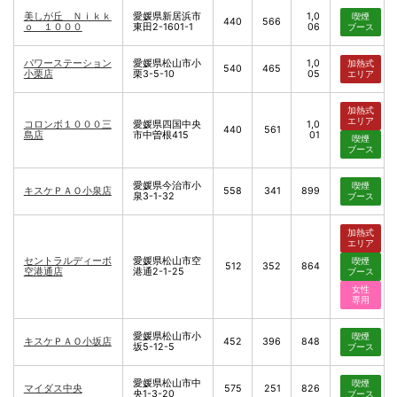
美しが丘 Ｎｉｋｋ
愛媛県新居浜市
1,0
喫煙
440
566
ｏ １０００
東田2-1601-1
06
ブース
パワーステーション
愛媛県松山市小
1,0
加熱式
540
465
小栗店
栗3-5-10
05
エリア
加熱式
エリア
コロンボ１０００三
愛媛県四国中央
1,0
440
561
島店
市中曽根415
01
喫煙
ブース
愛媛県今治市小
喫煙
キスケＰＡＯ小泉店
558
341
899
泉3-1-32
ブース
加熱式
エリア
セントラルディーボ
愛媛県松山市空
喫煙
512
352
864
空港通店
港通2-1-25
ブース
女性
専用
愛媛県松山市小
喫煙
キスケＰＡＯ小坂店
452
396
848
坂5-12-5
ブース
愛媛県松山市中
喫煙
マイダス中央
575
251
826
央1-3-20
ブース