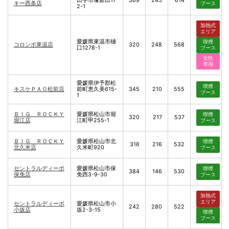
田字市塚新田17
369
245
614
キー西条店
ブース
2-1
加熱式
エリア
愛媛県東温市樋
喫煙
コロンボ東温店
320
248
568
口1278-1
ブース
女性
専用
愛媛県伊予郡松
喫煙
キスケＰＡＯ松前店
前町恵久美615-
345
210
555
ブース
1
ＢＩＧ ＲＯＣＫＹ
愛媛県松山市堀
喫煙
320
217
537
堀江店
江町甲255-1
ブース
ＢＩＧ ＲＯＣＫＹ
愛媛県松山市北
喫煙
316
216
532
北久米店
久米町920
ブース
セントラルディーボ
愛媛県松山市保
喫煙
384
146
530
保免店
免西3-9-30
ブース
加熱式
エリア
セントラルディーボ
愛媛県松山市小
242
280
522
小坂店
坂2-3-15
喫煙
ブース