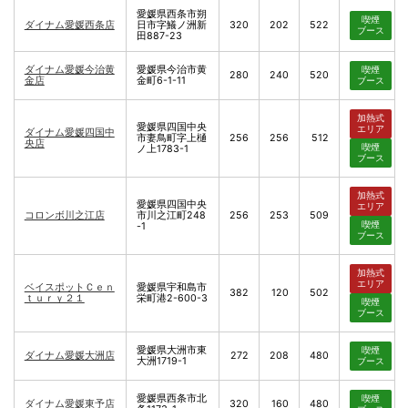
愛媛県西条市朔
喫煙
ダイナム愛媛西条店
日市字鱶ノ洲新
320
202
522
ブース
田887-23
ダイナム愛媛今治黄
愛媛県今治市黄
喫煙
280
240
520
金店
金町6-1-11
ブース
加熱式
愛媛県四国中央
エリア
ダイナム愛媛四国中
市妻鳥町字上樋
256
256
512
央店
喫煙
ノ上1783-1
ブース
加熱式
愛媛県四国中央
エリア
コロンボ川之江店
市川之江町248
256
253
509
喫煙
-1
ブース
加熱式
エリア
ベイスポットＣｅｎ
愛媛県宇和島市
382
120
502
ｔｕｒｙ２１
栄町港2-600-3
喫煙
ブース
愛媛県大洲市東
喫煙
ダイナム愛媛大洲店
272
208
480
大洲1719-1
ブース
愛媛県西条市北
喫煙
ダイナム愛媛東予店
320
160
480