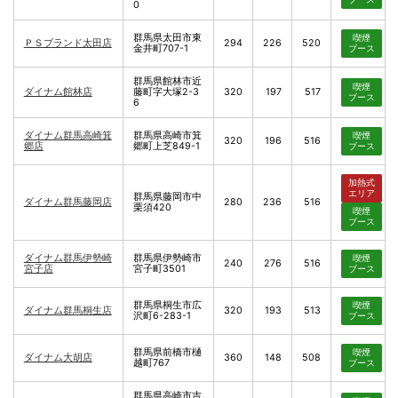
0
群馬県太田市東
喫煙
ＰＳブランド太田店
294
226
520
金井町707-1
ブース
群馬県館林市近
喫煙
ダイナム館林店
藤町字大塚2-3
320
197
517
ブース
6
ダイナム群馬高崎箕
群馬県高崎市箕
喫煙
320
196
516
郷店
郷町上芝849-1
ブース
加熱式
エリア
群馬県藤岡市中
ダイナム群馬藤岡店
280
236
516
栗須420
喫煙
ブース
ダイナム群馬伊勢崎
群馬県伊勢崎市
喫煙
240
276
516
宮子店
宮子町3501
ブース
群馬県桐生市広
喫煙
ダイナム群馬桐生店
320
193
513
沢町6-283-1
ブース
群馬県前橋市樋
喫煙
ダイナム大胡店
360
148
508
越町767
ブース
群馬県高崎市吉