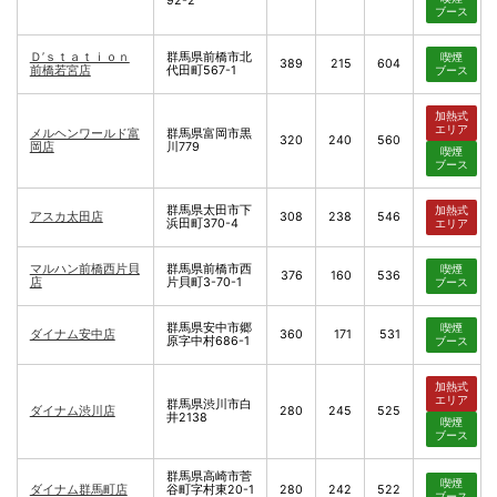
92-2
ブース
Ｄ’ｓｔａｔｉｏｎ
群馬県前橋市北
喫煙
389
215
604
前橋若宮店
代田町567-1
ブース
加熱式
エリア
メルヘンワールド富
群馬県富岡市黒
320
240
560
岡店
川779
喫煙
ブース
群馬県太田市下
加熱式
アスカ太田店
308
238
546
浜田町370-4
エリア
マルハン前橋西片貝
群馬県前橋市西
喫煙
376
160
536
店
片貝町3-70-1
ブース
群馬県安中市郷
喫煙
ダイナム安中店
360
171
531
原字中村686-1
ブース
加熱式
エリア
群馬県渋川市白
ダイナム渋川店
280
245
525
井2138
喫煙
ブース
群馬県高崎市菅
喫煙
ダイナム群馬町店
谷町字村東20-1
280
242
522
ブース