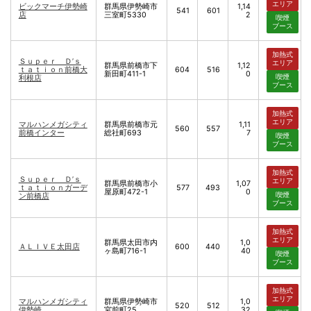
エリア
ビックマーチ伊勢崎
群馬県伊勢崎市
1,14
541
601
店
三室町5330
2
喫煙
ブース
加熱式
Ｓｕｐｅｒ Ｄ’ｓ
エリア
群馬県前橋市下
1,12
ｔａｔｉｏｎ前橋大
604
516
新田町411-1
0
喫煙
利根店
ブース
加熱式
エリア
マルハンメガシティ
群馬県前橋市元
1,11
560
557
前橋インター
総社町693
7
喫煙
ブース
加熱式
Ｓｕｐｅｒ Ｄ’ｓ
エリア
群馬県前橋市小
1,07
ｔａｔｉｏｎガーデ
577
493
屋原町472-1
0
喫煙
ン前橋店
ブース
加熱式
エリア
群馬県太田市内
1,0
ＡＬＩＶＥ太田店
600
440
ヶ島町716-1
40
喫煙
ブース
加熱式
エリア
マルハンメガシティ
群馬県伊勢崎市
1,0
520
512
伊勢崎
宮前町25
32