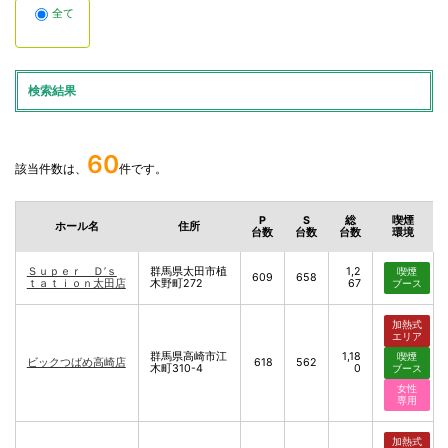
全て
検索結果
60
該当件数は、
件です。
P
S
総
喫煙
ホール名
住所
台数
台数
台数
環境
Ｓｕｐｅｒ Ｄ’ｓ
群馬県太田市植
1,2
喫煙
609
658
ｔａｔｉｏｎ太田店
木野町272
67
ブース
加熱式
エリア
群馬県高崎市江
1,18
喫煙
ビックつばめ高崎店
618
562
木町310-4
0
ブース
女性
専用
加熱式