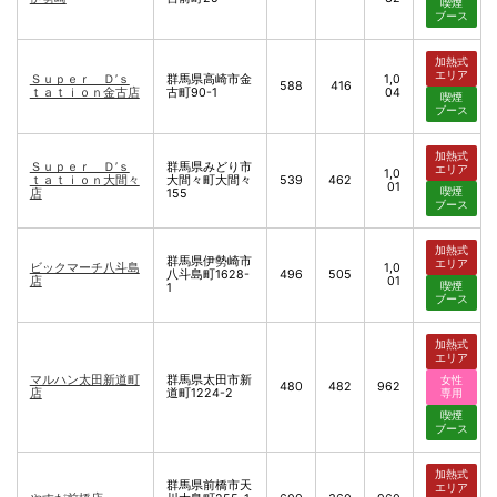
喫煙
ブース
加熱式
エリア
Ｓｕｐｅｒ Ｄ’ｓ
群馬県高崎市金
1,0
588
416
ｔａｔｉｏｎ金古店
古町90-1
04
喫煙
ブース
加熱式
Ｓｕｐｅｒ Ｄ’ｓ
群馬県みどり市
エリア
1,0
ｔａｔｉｏｎ大間々
大間々町大間々
539
462
01
喫煙
店
155
ブース
加熱式
群馬県伊勢崎市
エリア
ビックマーチ八斗島
1,0
八斗島町1628-
496
505
店
01
喫煙
1
ブース
加熱式
エリア
マルハン太田新道町
群馬県太田市新
女性
480
482
962
店
道町1224-2
専用
喫煙
ブース
加熱式
群馬県前橋市天
エリア