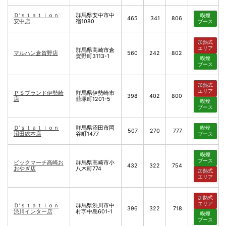
Ｄ’ｓｔａｔｉｏｎ
群馬県安中市中
喫煙
465
341
806
安中店
宿1080
ブース
加熱式
エリア
群馬県高崎市倉
マルハン倉賀野店
560
242
802
賀野町3113-1
喫煙
ブース
加熱式
エリア
ＰＳブランド伊勢崎
群馬県伊勢崎市
398
402
800
店
韮塚町1201-5
喫煙
ブース
Ｄ’ｓｔａｔｉｏｎ
群馬県沼田市岡
喫煙
507
270
777
沼田総本店
谷町1477
ブース
喫煙
ブース
ビックマーチ高崎お
群馬県高崎市小
432
322
754
おやぎ店
八木町774
加熱式
エリア
加熱式
エリア
Ｄ’ｓｔａｔｉｏｎ
群馬県渋川市中
396
322
718
渋川インター店
村字中島601-1
喫煙
ブース