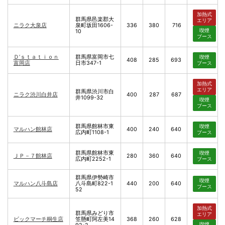
加熱式
群馬県邑楽郡大
エリア
ニラク大泉店
泉町坂田1606-
336
380
716
喫煙
10
ブース
Ｄ’ｓｔａｔｉｏｎ
群馬県富岡市七
喫煙
408
285
693
富岡店
日市347-1
ブース
加熱式
エリア
群馬県渋川市白
ニラク渋川白井店
400
287
687
井1099-32
喫煙
ブース
群馬県館林市東
喫煙
マルハン館林店
400
240
640
広内町1108-1
ブース
群馬県館林市東
喫煙
ＪＰ－７館林店
280
360
640
広内町2252-1
ブース
群馬県伊勢崎市
喫煙
マルハン八斗島店
八斗島町822-1
440
200
640
ブース
52
加熱式
群馬県みどり市
エリア
ビックマーチ桐生店
笠懸町阿左美14
368
260
628
喫煙