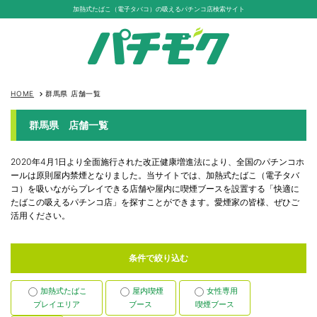
加熱式たばこ（電子タバコ）の吸えるパチンコ店検索サイト
HOME
群馬県 店舗一覧
keyboard_arrow_right
群馬県 店舗一覧
2020年4月1日より全面施行された改正健康増進法により、全国のパチンコホ
ールは原則屋内禁煙となりました。当サイトでは、加熱式たばこ（電子タバ
コ）を吸いながらプレイできる店舗や屋内に喫煙ブースを設置する「快適に
たばこの吸えるパチンコ店」を探すことができます。愛煙家の皆様、ぜひご
活用ください。
条件で絞り込む
加熱式たばこ
屋内喫煙
女性専用
プレイエリア
ブース
喫煙ブース