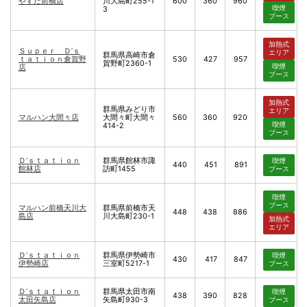
やすだ前橋店
川大島町255-1
600
360
960
喫煙
3
ブース
加熱式
Ｓｕｐｅｒ Ｄ’ｓ
エリア
群馬県高崎市倉
ｔａｔｉｏｎ倉賀野
530
427
957
賀野町2360-1
喫煙
店
ブース
加熱式
群馬県みどり市
エリア
マルハン大間々店
大間々町大間々
560
360
920
喫煙
414-2
ブース
Ｄ’ｓｔａｔｉｏｎ
群馬県館林市諏
喫煙
440
451
891
館林店
訪町1455
ブース
喫煙
ブース
マルハン前橋天川大
群馬県前橋市天
448
438
886
島店
川大島町230-1
加熱式
エリア
Ｄ’ｓｔａｔｉｏｎ
群馬県伊勢崎市
喫煙
430
417
847
伊勢崎店
三室町5217-1
ブース
Ｄ’ｓｔａｔｉｏｎ
群馬県太田市南
喫煙
438
390
828
太田矢島店
矢島町930-3
ブース