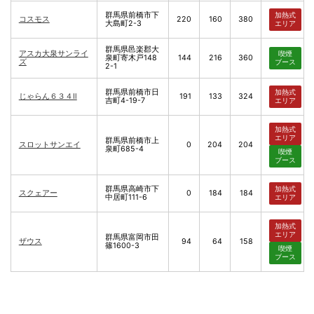
群馬県前橋市下
加熱式
コスモス
220
160
380
大島町2-3
エリア
群馬県邑楽郡大
アスカ大泉サンライ
喫煙
泉町寄木戸148
144
216
360
ズ
ブース
2-1
群馬県前橋市日
加熱式
じゃらん６３４Ⅱ
191
133
324
吉町4-19-7
エリア
加熱式
エリア
群馬県前橋市上
スロットサンエイ
0
204
204
泉町685-4
喫煙
ブース
群馬県高崎市下
加熱式
スクェアー
0
184
184
中居町111-6
エリア
加熱式
エリア
群馬県富岡市田
ザウス
94
64
158
篠1600-3
喫煙
ブース