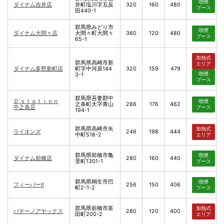
喫煙
ダイナム吉井店
井町塩川字五反
320
160
480
ブース
田440-1
群馬県みどり市
喫煙
ダイナム大間々店
大間々町大間々
360
120
480
ブース
65-1
加熱式
群馬県高崎市新
エリア
ダイナム多野新町店
町字中河原144
320
159
479
喫煙
3-1
ブース
群馬県吾妻郡中
Ｄ’ｓｔａｔｉｏｎ
喫煙
之条町大字青山
286
176
462
中之条店
ブース
194-1
群馬県高崎市矢
加熱式
ライオンズ
246
198
444
中町518-2
エリア
群馬県前橋市亀
喫煙
ダイナム前橋店
280
160
440
里町1301-1
ブース
群馬県桐生市巴
喫煙
フィーバーⅡ
256
150
406
町2-1-2
ブース
群馬県前橋市富
加熱式
パチーノアヤックス
280
120
400
田町200-2
エリア