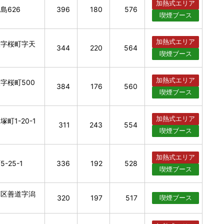
加熱式
エリア
島626
396
180
576
喫煙
ブース
加熱式
エリア
大字桜町字天
344
220
564
喫煙
ブース
加熱式
エリア
字桜町500
384
176
560
喫煙
ブース
加熱式
エリア
町1-20-1
311
243
554
喫煙
ブース
加熱式
エリア
-25-1
336
192
528
喫煙
ブース
葉区善道字潟
320
197
517
喫煙
ブース