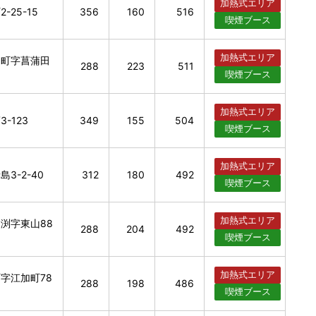
加熱式
エリア
25-15
356
160
516
喫煙
ブース
加熱式
エリア
間町字菖蒲田
288
223
511
喫煙
ブース
加熱式
エリア
-123
349
155
504
喫煙
ブース
加熱式
エリア
3-2-40
312
180
492
喫煙
ブース
加熱式
エリア
渕字東山88
288
204
492
喫煙
ブース
加熱式
エリア
字江加町78
288
198
486
喫煙
ブース