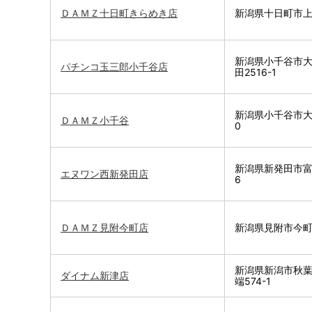
ＤＡＭＺ十日町きらめき店
新潟県十日町市上
新潟県小千谷市
パチンコ玉三郎小千谷店
田2516-1
新潟県小千谷市大
ＤＡＭＺ小千谷
0
新潟県新発田市富塚
エヌワン西新発田店
6
ＤＡＭＺ見附今町店
新潟県見附市今町5
新潟県新潟市秋
ダイナム新津店
端574-1