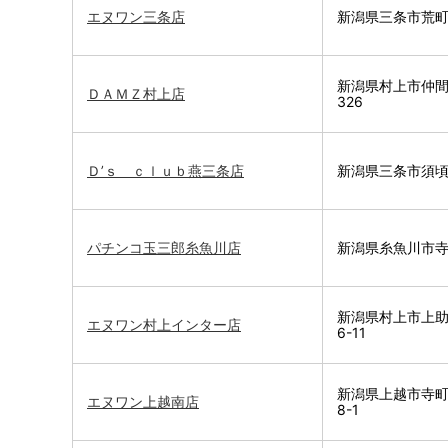
エヌワン三条店
新潟県三条市荒町2-
新潟県村上市仲
ＤＡＭＺ村上店
326
Ｄ’ｓ ｃｌｕｂ燕三条店
新潟県三条市須頃3
パチンコ玉三郎糸魚川店
新潟県糸魚川市寺島
新潟県村上市上助
エヌワン村上インター店
6-11
新潟県上越市寺町
エヌワン上越南店
8-1