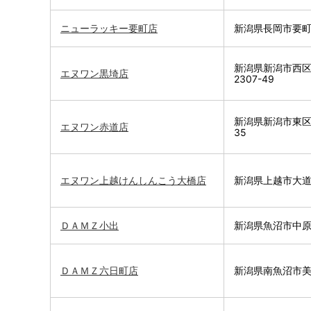
ニューラッキー要町店
新潟県長岡市要町2
新潟県新潟市西
エヌワン黒埼店
2307-49
新潟県新潟市東区
エヌワン赤道店
35
エヌワン上越けんしんこう大橋店
新潟県上越市大道
ＤＡＭＺ小出
新潟県魚沼市中原5
ＤＡＭＺ六日町店
新潟県南魚沼市美佐