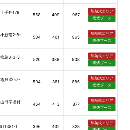
加熱式
エリア
土手外179
558
409
967
喫煙
ブース
加熱式
エリア
新南2-8-
504
461
965
喫煙
ブース
加熱式
エリア
島3-3-3
520
388
908
喫煙
ブース
加熱式
エリア
貝3257-
504
381
885
喫煙
ブース
加熱式
エリア
区山田字堤付
464
413
877
喫煙
ブース
加熱式
エリア
1381-1
396
432
828
喫煙
ブース