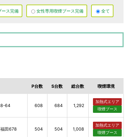
ブース
完備
女性専用
喫煙ブース
完備
全て
P
台数
S
台数
総
台数
喫煙
環境
加熱式
エリア
-64
608
684
1,292
喫煙
ブース
加熱式
エリア
福田678
504
504
1,008
喫煙
ブース