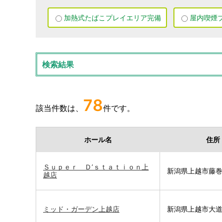
加熱式たばこ
プレイエリア
完備
屋内喫煙
検索結果
78
該当件数は、
件です。
ホール名
住所
Ｓｕｐｅｒ Ｄ’ｓｔａｔｉｏｎ上
新潟県上越市藤巻8
越店
ミッド・ガーデン上越店
新潟県上越市大道