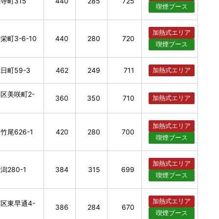
寺町315
440
285
725
喫煙
ブース
加熱式
エリア
町3-6-10
440
280
720
喫煙
ブース
日町59-3
462
249
711
加熱式
エリア
区美咲町2-
360
350
710
加熱式
エリア
加熱式
エリア
尾626-1
420
280
700
喫煙
ブース
加熱式
エリア
280-1
384
315
699
喫煙
ブース
加熱式
エリア
区東早通4-
386
284
670
喫煙
ブース