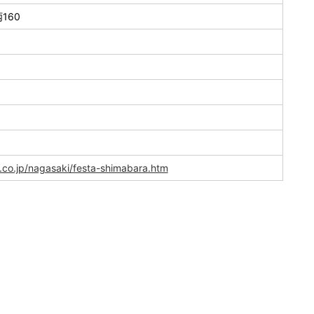
160
.co.jp/nagasaki/festa-shimabara.htm