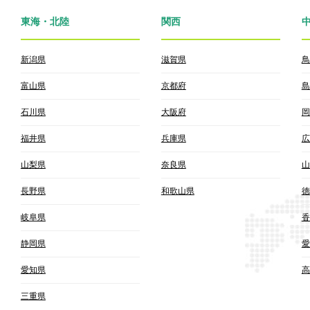
東海・北陸
関西
新潟県
滋賀県
鳥
富山県
京都府
島
石川県
大阪府
岡
福井県
兵庫県
広
山梨県
奈良県
山
長野県
和歌山県
徳
岐阜県
香
静岡県
愛
愛知県
高
三重県