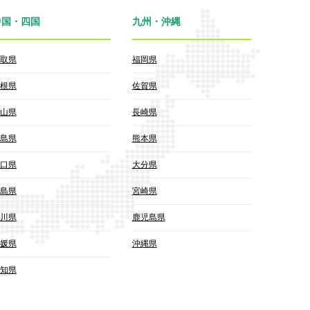
中国・四国
九州・沖縄
取県
福岡県
根県
佐賀県
山県
長崎県
島県
熊本県
口県
大分県
島県
宮崎県
川県
鹿児島県
媛県
沖縄県
知県