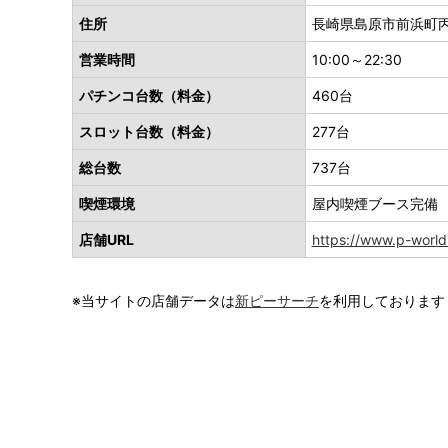
住所
長崎県島原市前浜町丙
営業時間
10:00～22:30
パチンコ台数（料金）
460台
スロット台数（料金）
277台
総台数
737台
喫煙環境
屋内喫煙ブース完備
店舗URL
https://www.p-world
※当サイトの店舗データは
新ピーサーチ
を利用しております