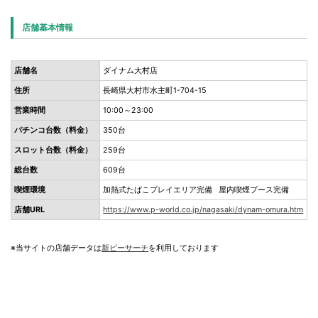
店舗基本情報
店舗名
ダイナム大村店
住所
長崎県大村市水主町1-704-15
営業時間
10:00～23:00
パチンコ台数（料金）
350台
スロット台数（料金）
259台
総台数
609台
喫煙環境
加熱式たばこプレイエリア完備 屋内喫煙ブース完備
店舗URL
https://www.p-world.co.jp/nagasaki/dynam-omura.htm
※当サイトの店舗データは
新ピーサーチ
を利用しております