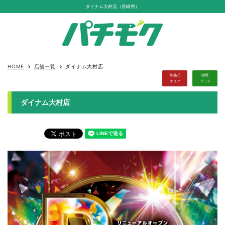
ダイナム大村店（長崎県）
HOME
店舗一覧
ダイナム大村店
keyboard_arrow_right
keyboard_arrow_right
加熱式
喫煙
エリア
ブース
ダイナム大村店