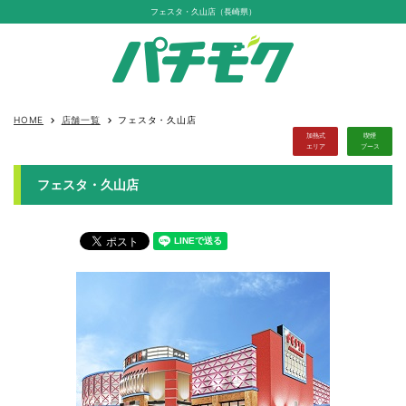
フェスタ・久山店（長崎県）
HOME
店舗一覧
フェスタ・久山店
keyboard_arrow_right
keyboard_arrow_right
加熱式
喫煙
エリア
ブース
フェスタ・久山店