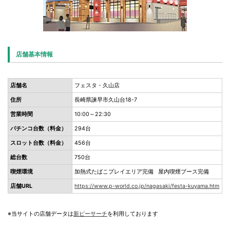
店舗基本情報
店舗名
フェスタ・久山店
住所
長崎県諫早市久山台18-7
営業時間
10:00～22:30
パチンコ台数（料金）
294台
スロット台数（料金）
456台
総台数
750台
喫煙環境
加熱式たばこプレイエリア完備 屋内喫煙ブース完備
店舗URL
https://www.p-world.co.jp/nagasaki/festa-kuyama.htm
※当サイトの店舗データは
新ピーサーチ
を利用しております