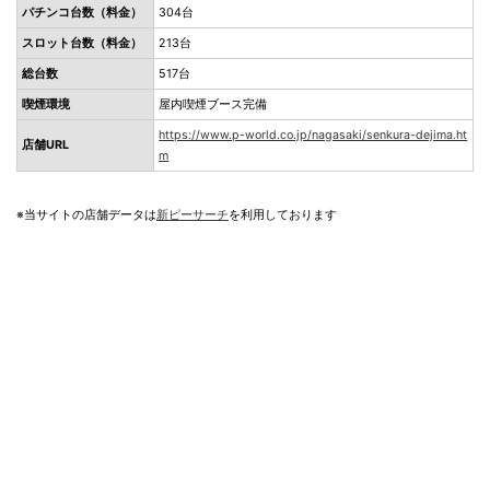
パチンコ台数（料金）
304台
スロット台数（料金）
213台
総台数
517台
喫煙環境
屋内喫煙ブース完備
https://www.p-world.co.jp/nagasaki/senkura-dejima.ht
店舗URL
m
※当サイトの店舗データは
新ピーサーチ
を利用しております