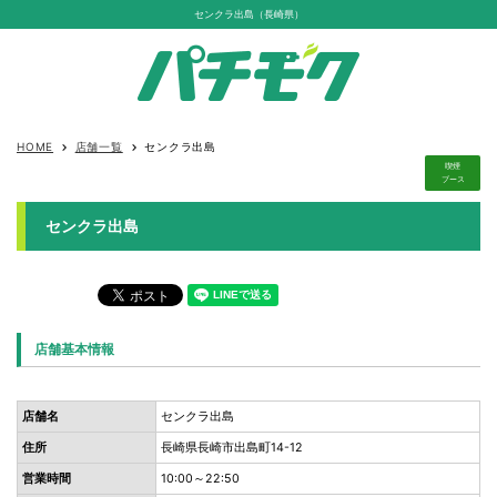
センクラ出島（長崎県）
HOME
店舗一覧
センクラ出島
keyboard_arrow_right
keyboard_arrow_right
喫煙
ブース
センクラ出島
店舗基本情報
店舗名
センクラ出島
住所
長崎県長崎市出島町14-12
営業時間
10:00～22:50