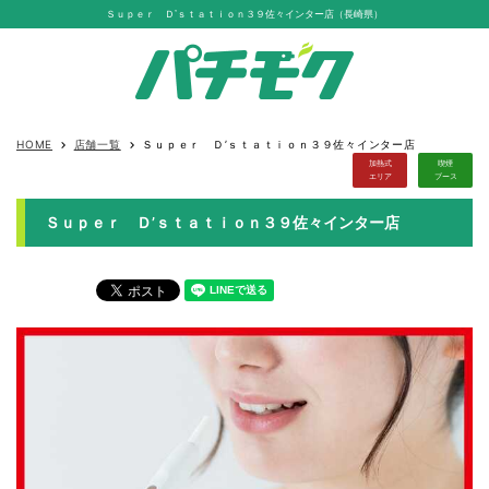
Ｓｕｐｅｒ Ｄ’ｓｔａｔｉｏｎ３９佐々インター店（長崎県）
HOME
店舗一覧
Ｓｕｐｅｒ Ｄ’ｓｔａｔｉｏｎ３９佐々インター店
keyboard_arrow_right
keyboard_arrow_right
加熱式
喫煙
エリア
ブース
Ｓｕｐｅｒ Ｄ’ｓｔａｔｉｏｎ３９佐々インター店