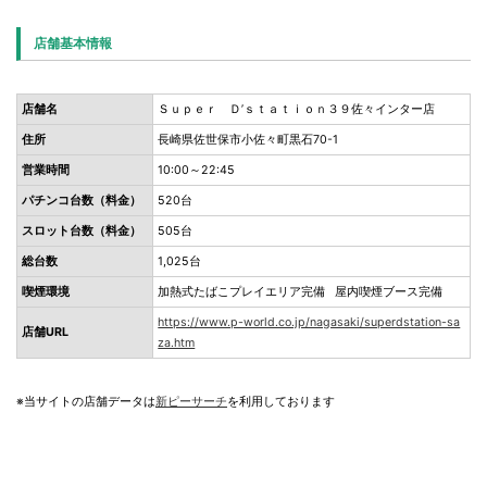
店舗基本情報
店舗名
Ｓｕｐｅｒ Ｄ’ｓｔａｔｉｏｎ３９佐々インター店
住所
長崎県佐世保市小佐々町黒石70-1
営業時間
10:00～22:45
パチンコ台数（料金）
520台
スロット台数（料金）
505台
総台数
1,025台
喫煙環境
加熱式たばこプレイエリア完備 屋内喫煙ブース完備
https://www.p-world.co.jp/nagasaki/superdstation-sa
店舗URL
za.htm
※当サイトの店舗データは
新ピーサーチ
を利用しております