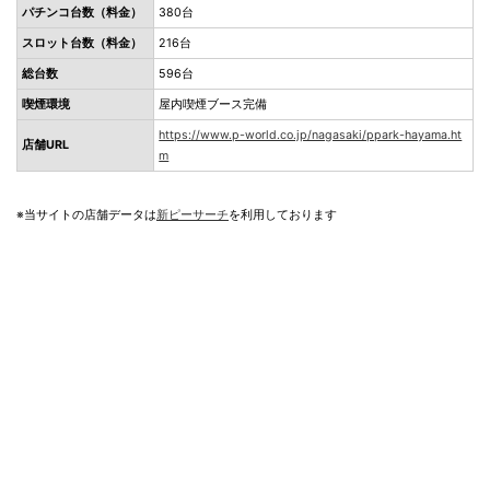
パチンコ台数（料金）
380台
スロット台数（料金）
216台
総台数
596台
喫煙環境
屋内喫煙ブース完備
https://www.p-world.co.jp/nagasaki/ppark-hayama.ht
店舗URL
m
※当サイトの店舗データは
新ピーサーチ
を利用しております