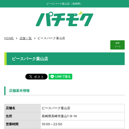
ピースパーク葉山店（長崎県）
HOME
店舗一覧
ピースパーク葉山店
keyboard_arrow_right
keyboard_arrow_right
喫煙
ブース
ピースパーク葉山店
店舗基本情報
店舗名
ピースパーク葉山店
住所
長崎県長崎市葉山1-9-14
営業時間
10:00～22:50