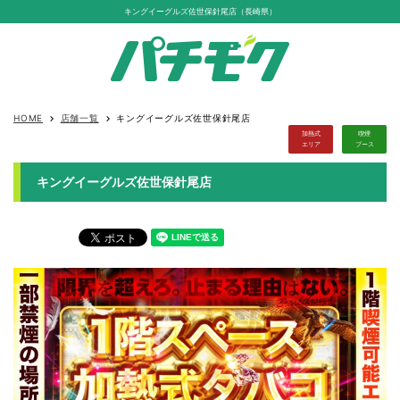
キングイーグルズ佐世保針尾店（長崎県）
HOME
店舗一覧
キングイーグルズ佐世保針尾店
keyboard_arrow_right
keyboard_arrow_right
加熱式
喫煙
エリア
ブース
キングイーグルズ佐世保針尾店