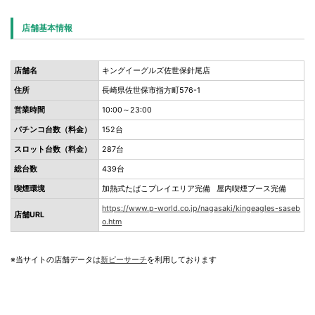
店舗基本情報
店舗名
キングイーグルズ佐世保針尾店
住所
長崎県佐世保市指方町576-1
営業時間
10:00～23:00
パチンコ台数（料金）
152台
スロット台数（料金）
287台
総台数
439台
喫煙環境
加熱式たばこプレイエリア完備 屋内喫煙ブース完備
https://www.p-world.co.jp/nagasaki/kingeagles-saseb
店舗URL
o.htm
※当サイトの店舗データは
新ピーサーチ
を利用しております