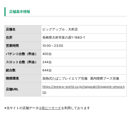
店舗基本情報
店舗名
ビッグアップル．大村店
住所
長崎県大村市富の原1-1683-1
営業時間
10:00～23:00
パチンコ台数（料金）
400台
スロット台数（料金）
244台
総台数
644台
喫煙環境
加熱式たばこプレイエリア完備 屋内喫煙ブース完備
https://www.p-world.co.jp/nagasaki/bigapple-omura.h
店舗URL
tm
※当サイトの店舗データは
新ピーサーチ
を利用しております