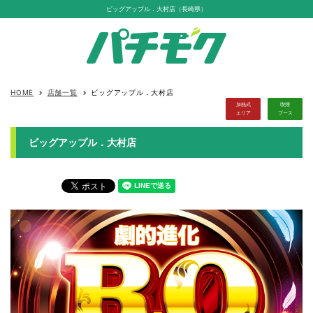
ビッグアップル．大村店（長崎県）
HOME
店舗一覧
ビッグアップル．大村店
keyboard_arrow_right
keyboard_arrow_right
加熱式
喫煙
エリア
ブース
ビッグアップル．大村店