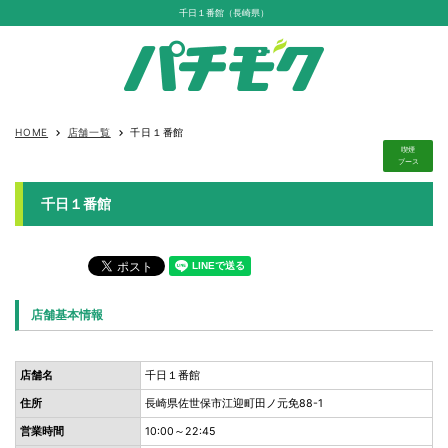
千日１番館（長崎県）
HOME
店舗一覧
千日１番館
keyboard_arrow_right
keyboard_arrow_right
喫煙
ブース
千日１番館
店舗基本情報
店舗名
千日１番館
住所
長崎県佐世保市江迎町田ノ元免88-1
営業時間
10:00～22:45