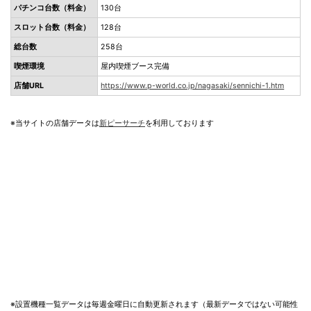
パチンコ台数（料金）
130台
スロット台数（料金）
128台
総台数
258台
喫煙環境
屋内喫煙ブース完備
店舗URL
https://www.p-world.co.jp/nagasaki/sennichi-1.htm
※当サイトの店舗データは
新ピーサーチ
を利用しております
※設置機種一覧データは毎週金曜日に自動更新されます（最新データではない可能性