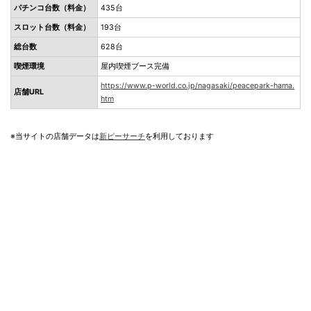
パチンコ台数（料金）
435台
スロット台数（料金）
193台
総台数
628台
喫煙環境
屋内喫煙ブース完備
https://www.p-world.co.jp/nagasaki/peacepark-hama.
店舗URL
htm
※当サイトの店舗データは
新ピーサーチ
を利用しております