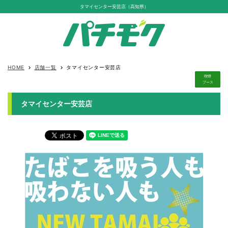
タマイセンター安芸店（高知県）
HOME
店舗一覧
タマイセンター安芸店
keyboard_arrow_right
keyboard_arrow_right
喫煙
ブース
タマイセンター安芸店