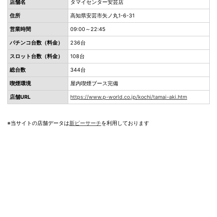
店舗名
タマイセンター安芸店
住所
高知県安芸市矢ノ丸1-6-31
営業時間
09:00～22:45
パチンコ台数（料金）
236台
スロット台数（料金）
108台
総台数
344台
喫煙環境
屋内喫煙ブース完備
店舗URL
https://www.p-world.co.jp/kochi/tamai-aki.htm
※当サイトの店舗データは
新ピーサーチ
を利用しております