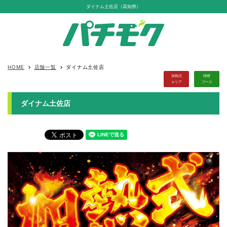
ダイナム土佐店（高知県）
HOME
店舗一覧
ダイナム土佐店
keyboard_arrow_right
keyboard_arrow_right
加熱式
喫煙
エリア
ブース
ダイナム土佐店