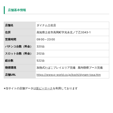
店舗基本情報
店舗名
ダイナム土佐店
住所
高知県土佐市高岡町字光永北ノ丁乙3343-1
営業時間
09:00～23:00
パチンコ台数（料金）
320台
スロット台数（料金）
202台
総台数
522台
喫煙環境
加熱式たばこプレイエリア完備 屋内喫煙ブース完備
店舗URL
https://www.p-world.co.jp/kochi/dynam-tosa.htm
※当サイトの店舗データは
新ピーサーチ
を利用しております