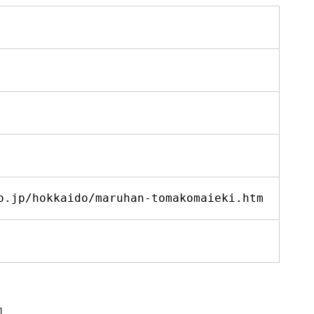
o.jp/hokkaido/maruhan-tomakomaieki.htm
］
