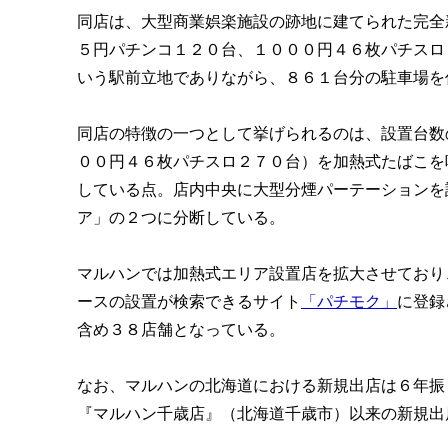
同店は、大型商業娯楽施設の跡地に建てられた完全
５円パチンコ１２０台、１０００円４６枚パチスロ
いう駅前立地でありながら、８６１台分の駐車場を
同店の特徴の一つとして挙げられるのは、設置台数
００円４６枚パチスロ２７０台）を加熱式たばこを
している点。店内中央に大型分煙パーテーションを
ア」の２つに分断している。

マルハンでは加熱式エリア設置店を拡大させており
ースの設置が検索できるサイト
「パチモク」
に登録
含め３８店舗となっている。

なお、マルハンの北海道における新規出店は６年振
『マルハン千歳店』（北海道千歳市）以来の新規出店