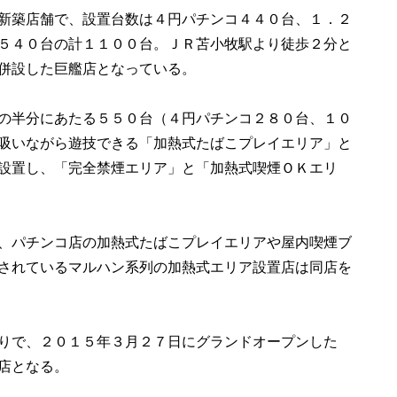
新築店舗で、設置台数は４円パチンコ４４０台、１．２
５４０台の計１１００台。ＪＲ苫小牧駅より徒歩２分と
併設した巨艦店となっている。

の半分にあたる５５０台（４円パチンコ２８０台、１０
吸いながら遊技できる「加熱式たばこプレイエリア」と
設置し、「完全禁煙エリア」と「加熱式喫煙ＯＫエリ
、パチンコ店の加熱式たばこプレイエリアや屋内喫煙ブ
されているマルハン系列の加熱式エリア設置店は同店を
りで、２０１５年３月２７日にグランドオープンした
となる。
