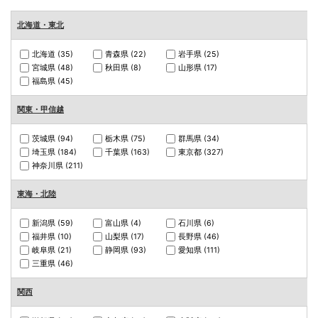
北海道・東北
北海道
(35)
青森県
(22)
岩手県
(25)
宮城県
(48)
秋田県
(8)
山形県
(17)
福島県
(45)
関東・甲信越
茨城県
(94)
栃木県
(75)
群馬県
(34)
埼玉県
(184)
千葉県
(163)
東京都
(327)
神奈川県
(211)
東海・北陸
新潟県
(59)
富山県
(4)
石川県
(6)
福井県
(10)
山梨県
(17)
長野県
(46)
岐阜県
(21)
静岡県
(93)
愛知県
(111)
三重県
(46)
関西