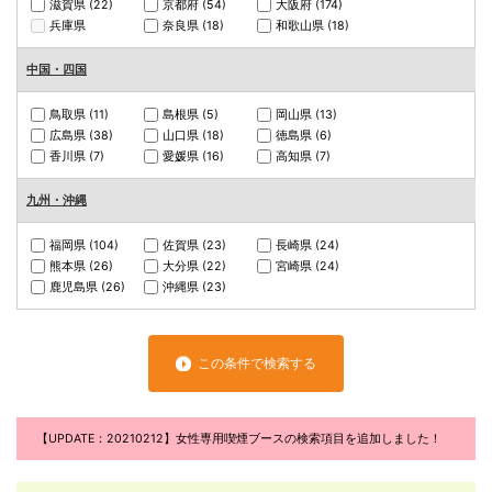
滋賀県
(22)
京都府
(54)
大阪府
(174)
兵庫県
奈良県
(18)
和歌山県
(18)
中国・四国
鳥取県
(11)
島根県
(5)
岡山県
(13)
広島県
(38)
山口県
(18)
徳島県
(6)
香川県
(7)
愛媛県
(16)
高知県
(7)
九州・沖縄
福岡県
(104)
佐賀県
(23)
長崎県
(24)
熊本県
(26)
大分県
(22)
宮崎県
(24)
鹿児島県
(26)
沖縄県
(23)
この条件で検索する
【UPDATE：20210212】女性専用喫煙ブースの検索項目を追加しました！