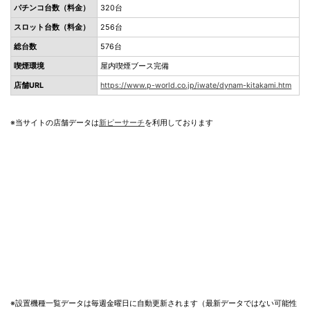
パチンコ台数（料金）
320台
スロット台数（料金）
256台
総台数
576台
喫煙環境
屋内喫煙ブース完備
店舗URL
https://www.p-world.co.jp/iwate/dynam-kitakami.htm
※当サイトの店舗データは
新ピーサーチ
を利用しております
※設置機種一覧データは毎週金曜日に自動更新されます（最新データではない可能性