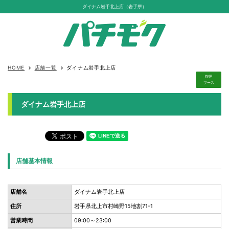
ダイナム岩手北上店（岩手県）
HOME
店舗一覧
ダイナム岩手北上店
keyboard_arrow_right
keyboard_arrow_right
喫煙
ブース
ダイナム岩手北上店
店舗基本情報
店舗名
ダイナム岩手北上店
住所
岩手県北上市村崎野15地割71-1
営業時間
09:00～23:00