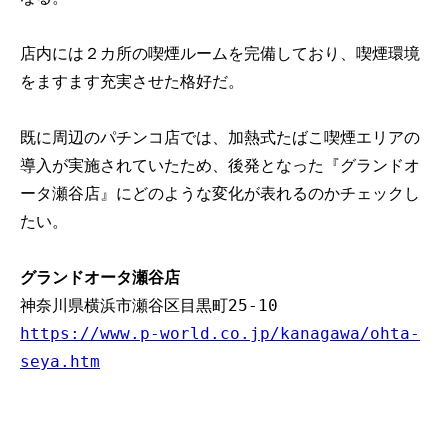
店内には２カ所の喫煙ルームを完備しており、喫煙環境
をますます充実させた格好だ。

既に周辺のパチンコ店では、加熱式たばこ喫煙エリアの
導入が実施されていたため、後発となった『グランドオ
ータ瀬谷店』にどのような変化が表れるのかチェックし
たい。

グランドオータ瀬谷店
https://www.p-world.co.jp/kanagawa/ohta-
seya.htm