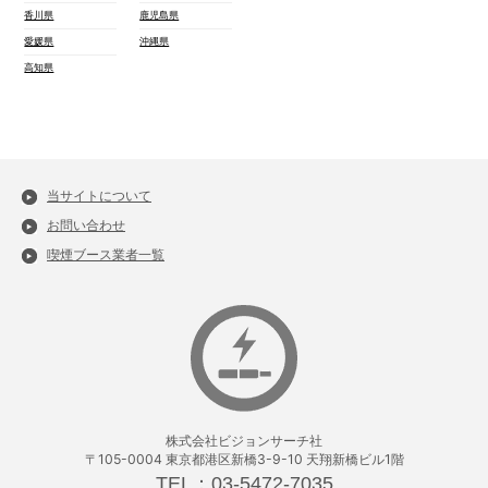
香川県
鹿児島県
愛媛県
沖縄県
高知県
当サイトについて
お問い合わせ
喫煙ブース業者一覧
株式会社ビジョンサーチ社
〒105-0004 東京都港区新橋3-9-10 天翔新橋ビル1階
TEL：03-5472-7035