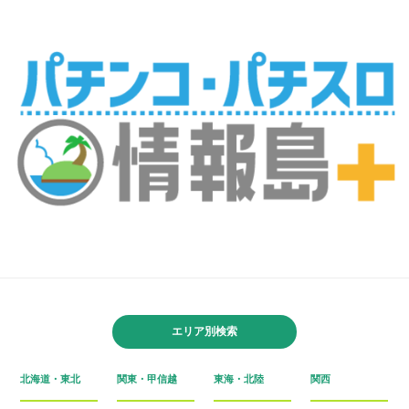
エリア別検索
北海道・東北
関東・甲信越
東海・北陸
関西