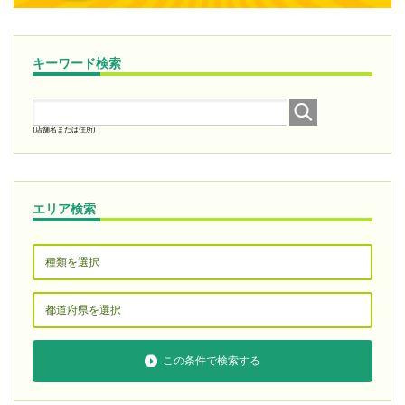
キーワード検索
(店舗名または住所)
エリア検索
この条件で検索する