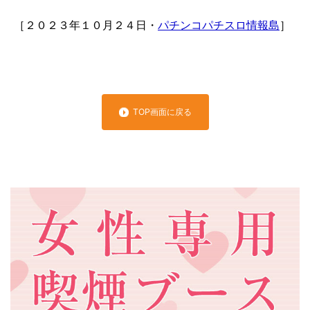
［２０２３年１０月２４日・
パチンコパチスロ情報島
］

TOP画面に戻る