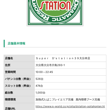
店舗基本情報
店舗名
Ｓｕｐｅｒ Ｄ’ｓｔａｔｉｏｎ３９大分本店
住所
大分県大分市片島293-1
営業時間
10:00～22:45
パチンコ台数（料金）
526台
スロット台数（料金）
474台
総台数
1,000台
喫煙環境
加熱式たばこプレイエリア完備 屋内喫煙ブース完備
https://www.p-world.co.jp/oita/dstation-ooitahonten.ht
店舗URL