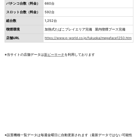
パチンコ台数（料金）
660台
スロット台数（料金）
592台
総台数
1,252台
喫煙環境
加熱式たばこプレイエリア完備 屋内喫煙ブース完備
店舗URL
https://www.p-world.co.jp/fukuoka/megaface1250.htm
※当サイトの店舗データは
新ピーサーチ
を利用しております
※設置機種一覧データは毎週金曜日に自動更新されます（最新データではない可能性