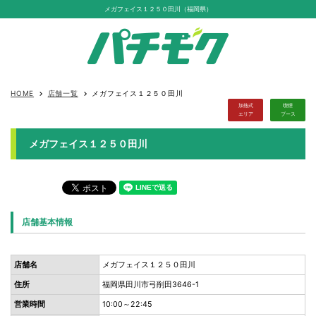
メガフェイス１２５０田川（福岡県）
HOME
店舗一覧
メガフェイス１２５０田川
keyboard_arrow_right
keyboard_arrow_right
加熱式
喫煙
エリア
ブース
メガフェイス１２５０田川
店舗基本情報
店舗名
メガフェイス１２５０田川
住所
福岡県田川市弓削田3646-1
営業時間
10:00～22:45