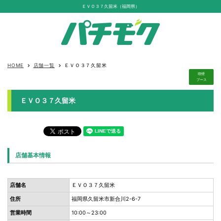
ＥＶＯ３７久留米（福岡県）
HOME
店舗一覧
ＥＶＯ３７久留米
keyboard_arrow_right
keyboard_arrow_right
喫煙
ブース
ＥＶＯ３７久留米
店舗基本情報
店舗名
ＥＶＯ３７久留米
住所
福岡県久留米市新合川2-6-7
営業時間
10:00～23:00