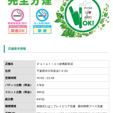
店舗基本情報
店舗名
Ｄ’ｓｔａｔｉｏｎ妙典駅前店
住所
千葉県市川市富浜1-3-20
営業時間
10:00～22:45
パチンコ台数（料金）
278台
スロット台数（料金）
365台
総台数
643台
喫煙環境
加熱式たばこプレイエリア完備 屋内喫煙ブース完備