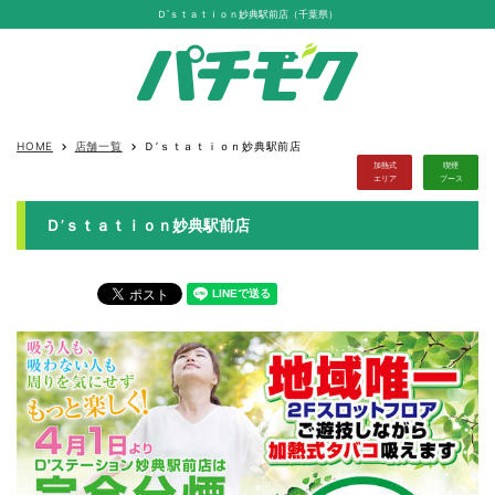
Ｄ’ｓｔａｔｉｏｎ妙典駅前店（千葉県）
HOME
店舗一覧
Ｄ’ｓｔａｔｉｏｎ妙典駅前店
keyboard_arrow_right
keyboard_arrow_right
加熱式
喫煙
エリア
ブース
Ｄ’ｓｔａｔｉｏｎ妙典駅前店