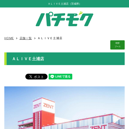
ＡＬＩＶＥ土浦店（茨城県）
HOME
店舗一覧
ＡＬＩＶＥ土浦店
keyboard_arrow_right
keyboard_arrow_right
喫煙
ブース
ＡＬＩＶＥ土浦店