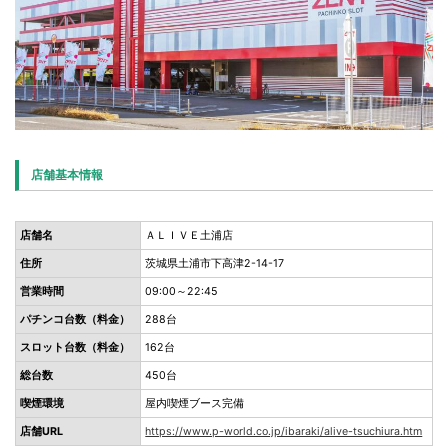
店舗基本情報
店舗名
ＡＬＩＶＥ土浦店
住所
茨城県土浦市下高津2-14-17
営業時間
09:00～22:45
パチンコ台数（料金）
288台
スロット台数（料金）
162台
総台数
450台
喫煙環境
屋内喫煙ブース完備
店舗URL
https://www.p-world.co.jp/ibaraki/alive-tsuchiura.htm