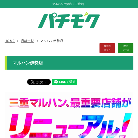
マルハン伊勢店（三重県）
HOME
店舗一覧
マルハン伊勢店
keyboard_arrow_right
keyboard_arrow_right
加熱式
喫煙
エリア
ブース
マルハン伊勢店