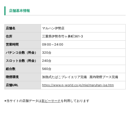
店舗基本情報
店舗名
マルハン伊勢店
住所
三重県伊勢市竹ヶ鼻町361-3
営業時間
09:00～24:00
パチンコ台数（料金）
320台
スロット台数（料金）
240台
総台数
560台
喫煙環境
加熱式たばこプレイエリア完備 屋内喫煙ブース完備
店舗URL
https://www.p-world.co.jp/mie/maruhan-ise.htm
※当サイトの店舗データは
新ピーサーチ
を利用しております