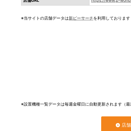
店舗URL
https://www.p-world
※当サイトの店舗データは
新ピーサーチ
を利用しております
※設置機種一覧データは毎週金曜日に自動更新されます（最
店舗