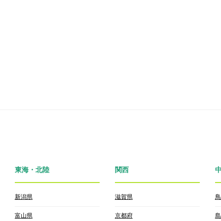
東海・北陸
関西
新潟県
滋賀県
鳥
富山県
京都府
島