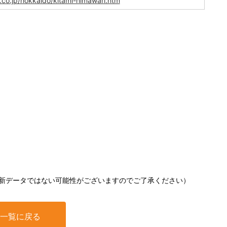
.co.jp/hokkaido/kitami-himawari.htm
新データではない可能性がございますのでご了承ください）
一覧に戻る