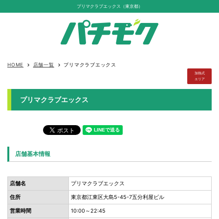
プリマクラブエックス（東京都）
HOME
店舗一覧
プリマクラブエックス
keyboard_arrow_right
keyboard_arrow_right
加熱式
エリア
プリマクラブエックス
店舗基本情報
店舗名
プリマクラブエックス
住所
東京都江東区大島5-45-7五分利屋ビル
営業時間
10:00～22:45