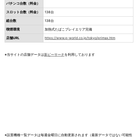
パチンコ台数（料金）
スロット台数（料金）
138台
総台数
138台
喫煙環境
加熱式たばこプレイエリア完備
店舗URL
https://www.p-world.co.jp/tokyo/primax.htm
※当サイトの店舗データは
新ピーサーチ
を利用しております
※設置機種一覧データは毎週金曜日に自動更新されます（最新データではない可能性