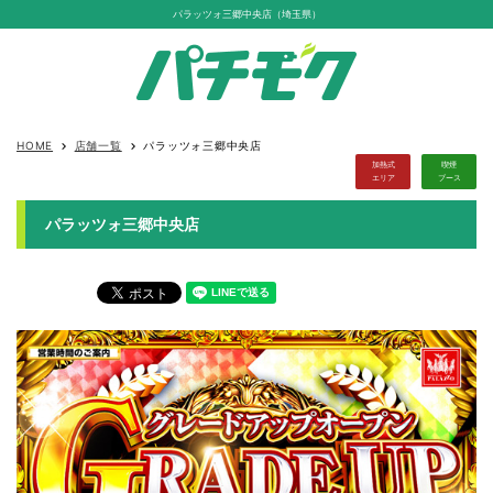
パラッツォ三郷中央店（埼玉県）
HOME
店舗一覧
パラッツォ三郷中央店
keyboard_arrow_right
keyboard_arrow_right
加熱式
喫煙
エリア
ブース
パラッツォ三郷中央店