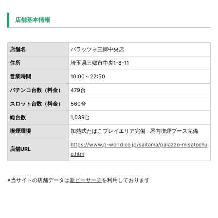
店舗基本情報
店舗名
パラッツォ三郷中央店
住所
埼玉県三郷市中央1-8-11
営業時間
10:00～22:50
パチンコ台数（料金）
479台
スロット台数（料金）
560台
総台数
1,039台
喫煙環境
加熱式たばこプレイエリア完備 屋内喫煙ブース完備
https://www.p-world.co.jp/saitama/palazzo-misatochu
店舗URL
o.htm
※当サイトの店舗データは
新ピーサーチ
を利用しております