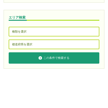
エリア検索
この条件で検索する