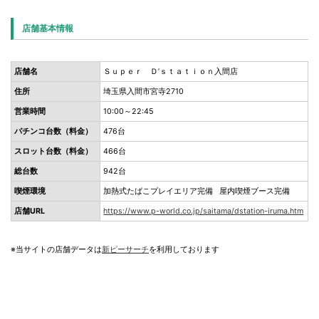
店舗基本情報
店舗名
Ｓｕｐｅｒ Ｄ’ｓｔａｔｉｏｎ入間店
住所
埼玉県入間市宮寺2710
営業時間
10:00～22:45
パチンコ台数（料金）
476台
スロット台数（料金）
466台
総台数
942台
喫煙環境
加熱式たばこプレイエリア完備 屋内喫煙ブース完備
店舗URL
https://www.p-world.co.jp/saitama/dstation-iruma.htm
※当サイトの店舗データは
新ピーサーチ
を利用しております