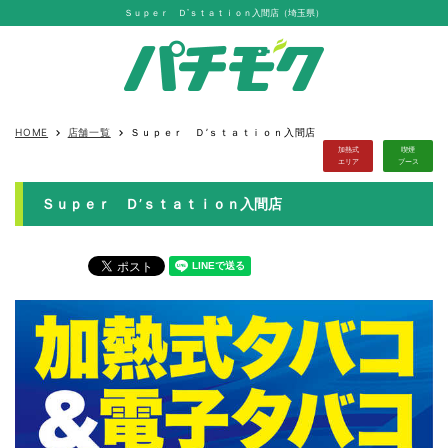
Ｓｕｐｅｒ Ｄ’ｓｔａｔｉｏｎ入間店（埼玉県）
HOME
店舗一覧
Ｓｕｐｅｒ Ｄ’ｓｔａｔｉｏｎ入間店
keyboard_arrow_right
keyboard_arrow_right
加熱式
喫煙
エリア
ブース
Ｓｕｐｅｒ Ｄ’ｓｔａｔｉｏｎ入間店