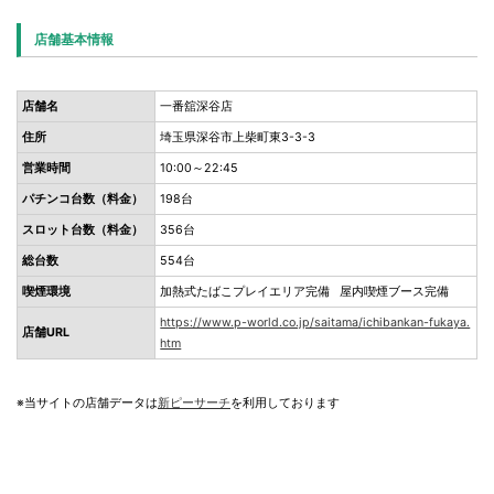
店舗基本情報
店舗名
一番舘深谷店
住所
埼玉県深谷市上柴町東3-3-3
営業時間
10:00～22:45
パチンコ台数（料金）
198台
スロット台数（料金）
356台
総台数
554台
喫煙環境
加熱式たばこプレイエリア完備 屋内喫煙ブース完備
https://www.p-world.co.jp/saitama/ichibankan-fukaya.
店舗URL
htm
※当サイトの店舗データは
新ピーサーチ
を利用しております