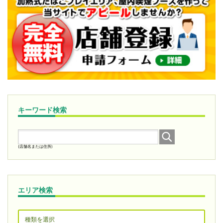
キーワード検索
(店舗名または住所)
エリア検索