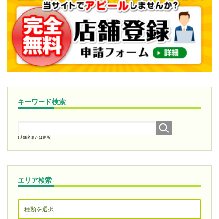
キーワード検索
(店舗名または住所)
エリア検索